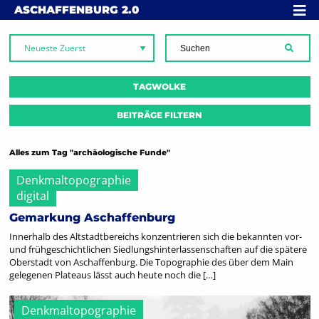
Skip to content
MENÜ
ASCHAFFENBURG
2.0
SUCH
TAGWOLKE
BEITRÄGE FILTERN
Alles zum Tag "archäologische Funde"
Denkmaltopographie
digital
Gemarkung Aschaffenburg
Innerhalb des Altstadtbereichs konzentrieren sich die bekannten vor-
und frühgeschichtlichen Siedlungshinterlassenschaften auf die spätere
Oberstadt von Aschaffenburg. Die Topographie des über dem Main
gelegenen Plateaus lässt auch heute noch die […]
Denkmaltopographie