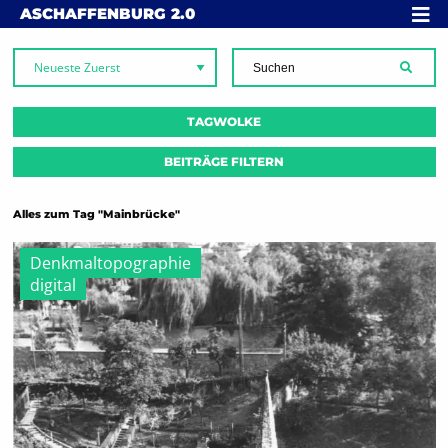
Skip to content
MENÜ
ASCHAFFENBURG
2.0
SUCH
TAGWOLKE
BEITRÄGE FILTERN
Alles zum Tag "Mainbrücke"
Denkmaltopographie
digital