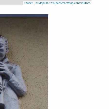
Leaflet
|
© MapTiler
© OpenStreetMap contributors