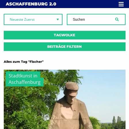
Skip to content
MENÜ
ASCHAFFENBURG
2.0
SUCH
TAGWOLKE
BEITRÄGE FILTERN
Alles zum Tag "Fischer"
Stadtkunst in
Aschaffenburg