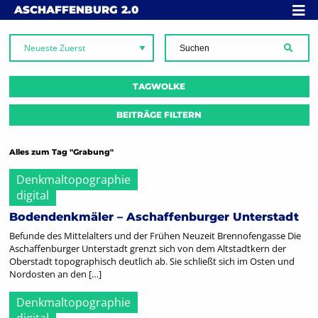
Skip to content
MENÜ
ASCHAFFENBURG
2.0
SUCH
TAGWOLKE
BEITRÄGE FILTERN
Alles zum Tag "Grabung"
Denkmaltopographie
digital
Bodendenkmäler – Aschaffenburger Unterstadt
Befunde des Mittelalters und der Frühen Neuzeit Brennofengasse Die
Aschaffenburger Unterstadt grenzt sich von dem Altstadtkern der
Oberstadt topographisch deutlich ab. Sie schließt sich im Osten und
Nordosten an den […]
Denkmaltopographie
digital