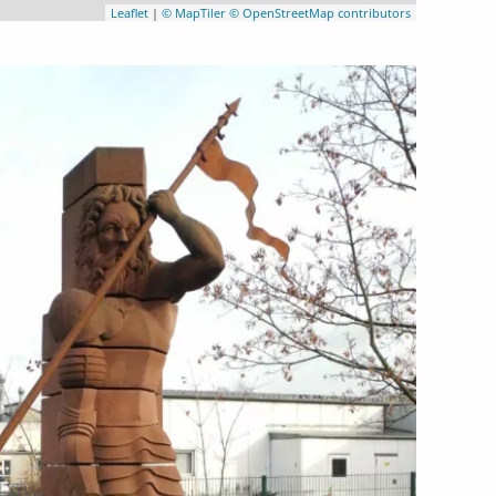
Leaflet
|
© MapTiler
© OpenStreetMap contributors