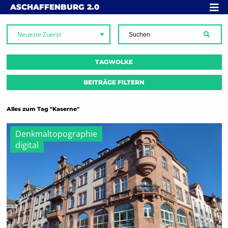
Skip to content
MENÜ
ASCHAFFENBURG
2.0
SUCH
TAGWOLKE
BEITRÄGE FILTERN
Alles zum Tag "Kaserne"
Denkmaltopographie
digital