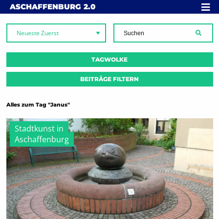
Skip to content
MENÜ
ASCHAFFENBURG
2.0
SUCH
TAGWOLKE
BEITRÄGE FILTERN
Alles zum Tag "Janus"
Stadtkunst in
Aschaffenburg