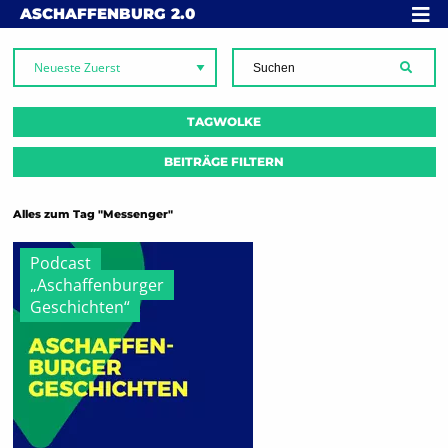
Skip to content
MENÜ
ASCHAFFENBURG
2.0
SUCH
TAGWOLKE
BEITRÄGE FILTERN
Alles zum Tag "Messenger"
Podcast
„Aschaffenburger
Geschichten“