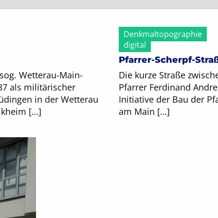
Denkmaltopographie
digital
Pfarrer-Scherpf-Stra
r sog. Wetterau-Main-
Die kurze Straße zwisc
7 als militärischer
Pfarrer Ferdinand Andre
üdingen in der Wetterau
Initiative der Bau der Pfa
lkheim […]
am Main […]