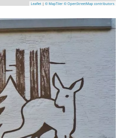
Leaflet
|
© MapTiler
© OpenStreetMap contributors