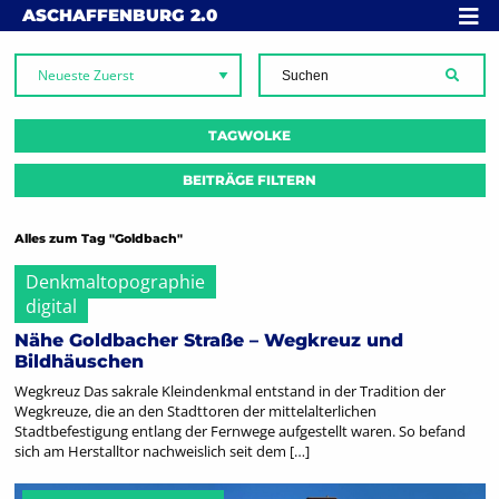
Skip to content
MENÜ
ASCHAFFENBURG
2.0
SUCH
TAGWOLKE
BEITRÄGE FILTERN
Alles zum Tag "Goldbach"
Denkmaltopographie
digital
Nähe Goldbacher Straße – Wegkreuz und
Bildhäuschen
Wegkreuz Das sakrale Kleindenkmal entstand in der Tradition der
Wegkreuze, die an den Stadttoren der mittelalterlichen
Stadtbefestigung entlang der Fernwege aufgestellt waren. So befand
sich am Herstalltor nachweislich seit dem […]