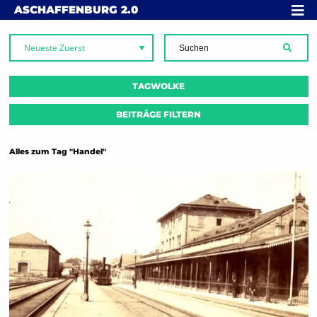
Skip to content
MENÜ
ASCHAFFENBURG
2.0
SUCH
TAGWOLKE
BEITRÄGE FILTERN
Alles zum Tag "Handel"