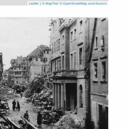
Leaflet
|
© MapTiler
© OpenStreetMap contributors