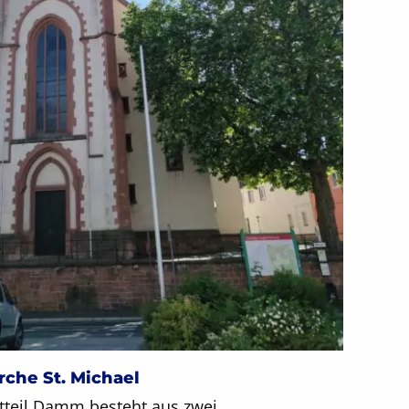
irche St. Michael
dtteil Damm besteht aus zwei