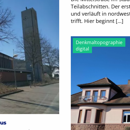
Teilabschnitten. Der er
und verläuft in nordwest
trifft. Hier beginnt […]
Denkmaltopographie
digital
äus