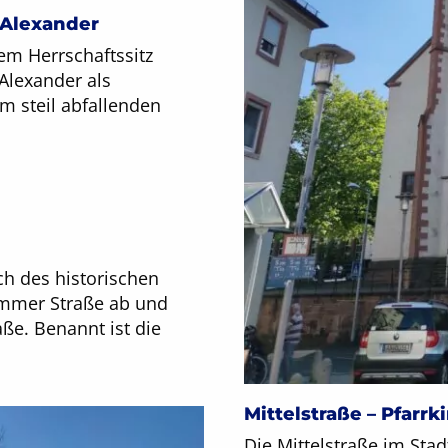
d Alexander
em Herrschaftssitz
 Alexander als
m steil abfallenden
ch des historischen
ämmer Straße ab und
raße. Benannt ist die
Mittelstraße – Pfarrk
Die Mittelstraße im Sta