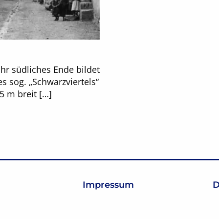
Ihr südliches Ende bildet
s sog. „Schwarzviertels“
5 m breit […]
Impressum
D