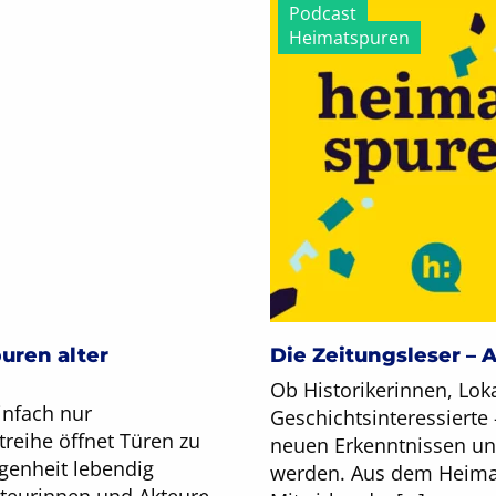
Podcast
Heimatspuren
uren alter
Die Zeitungsleser – 
Ob Historikerinnen, Loka
infach nur
Geschichtsinteressierte
treihe öffnet Türen zu
neuen Erkenntnissen und
genheit lebendig
werden. Aus dem Heimat