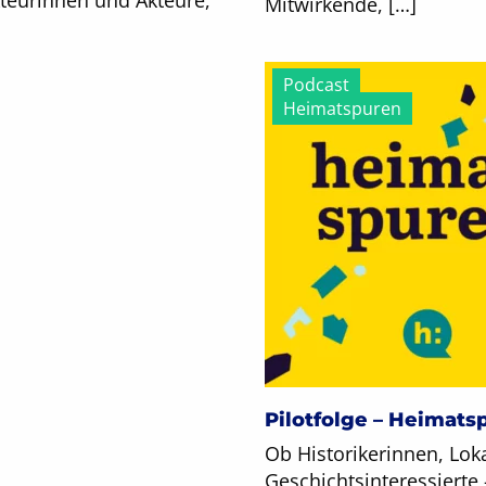
teurinnen und Akteure,
Mitwirkende, […]
Podcast
Heimatspuren
Pilotfolge – Heimats
Ob Historikerinnen, Loka
Geschichtsinteressierte