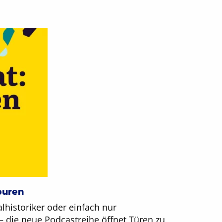
puren
lhistoriker oder einfach nur
 – die neue Podcastreihe öffnet Türen zu