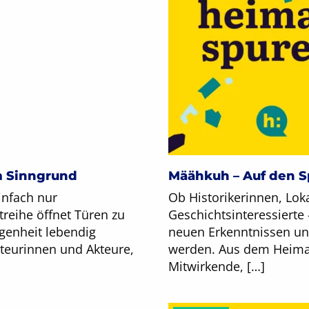
m Sinngrund
Määhkuh – Auf den S
infach nur
Ob Historikerinnen, Loka
treihe öffnet Türen zu
Geschichtsinteressierte
genheit lebendig
neuen Erkenntnissen und
teurinnen und Akteure,
werden. Aus dem Heimat
Mitwirkende, […]