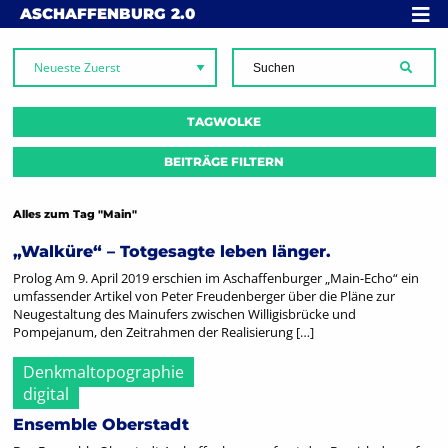
Skip to content
MENÜ
ASCHAFFENBURG
2.0
SUCH
TAGWOLKE
BEITRÄGE FILTERN
Alles zum Tag "Main"
„Walküre“ – Totgesagte leben länger.
Prolog Am 9. April 2019 erschien im Aschaffenburger „Main-Echo“ ein
umfassender Artikel von Peter Freudenberger über die Pläne zur
Neugestaltung des Mainufers zwischen Willigisbrücke und
Pompejanum, den Zeitrahmen der Realisierung […]
Denkmaltopographie
digital
Ensemble Oberstadt