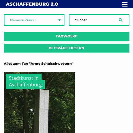
Skip to content
MENÜ
ASCHAFFENBURG
2.0
SUCH
TAGWOLKE
BEITRÄGE FILTERN
Alles zum Tag "Arme Schulschwestern"
Stadtkunst in
Aschaffenburg