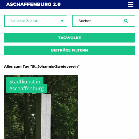
Skip to content
MENÜ
ASCHAFFENBURG
2.0
SUCH
TAGWOLKE
BEITRÄGE FILTERN
Alles zum Tag "St. Johannis-Zweigverein"
Stadtkunst in
Aschaffenburg