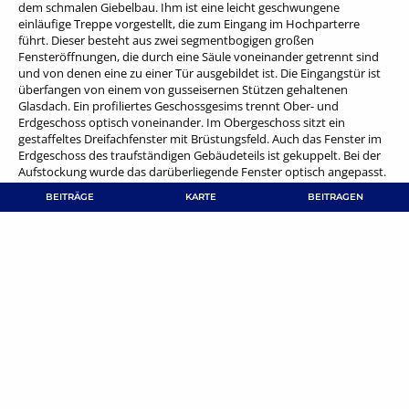
dem schmalen Giebelbau. Ihm ist eine leicht geschwungene
einläufige Treppe vorgestellt, die zum Eingang im Hochparterre
führt. Dieser besteht aus zwei segmentbogigen großen
Fensteröffnungen, die durch eine Säule voneinander getrennt sind
und von denen eine zu einer Tür ausgebildet ist. Die Eingangstür ist
überfangen von einem von gusseisernen Stützen gehaltenen
Glasdach. Ein profiliertes Geschossgesims trennt Ober- und
Erdgeschoss optisch voneinander. Im Obergeschoss sitzt ein
gestaffeltes Dreifachfenster mit Brüstungsfeld. Auch das Fenster im
Erdgeschoss des traufständigen Gebäudeteils ist gekuppelt. Bei der
Aufstockung wurde das darüberliegende Fenster optisch angepasst.
Die Fensterrahmungen aus rotem Mainsandstein heben sich farblich
BEITRÄGE
KARTE
BEITRAGEN
von der hell verputzten Fassade ab.
Obernauer Straße 52
Die repräsentative Villa ließen die Architekten und Bauunternehmer
Reichard und Schwarz 1875 als Spekulationsobjekt in reizvoller Lage
oberhalb des Mains errichten. Sie entwarfen die Villa als
vielgliedrigen, zweigeschossigen Mansardwalmdachbau mit einem
asymmetrisch angefügten Eckturm mit hohem Pyramidendach. 1894
wurde das Gebäude an der südwestlichen Gebäudekante mit einem
zweiten, niedrigeren Turm versehen. Die Pläne für Baron von Aise
zeichnete Hermann Reichard. Einen weiteren Umbau erfuhr die Villa
1966, als bauliche Änderungen im Innern des Erdgeschosses