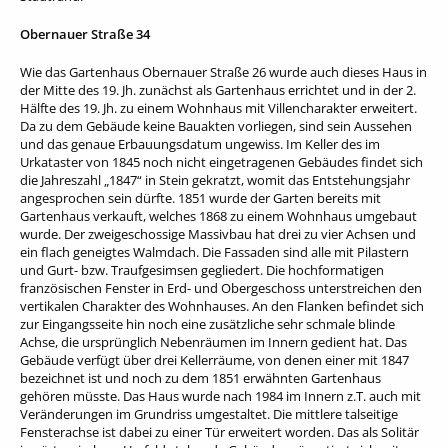
Obernauer Straße 34
Wie das Gartenhaus Obernauer Straße 26 wurde auch dieses Haus in
der Mitte des 19. Jh. zunächst als Gartenhaus errichtet und in der 2.
Hälfte des 19. Jh. zu einem Wohnhaus mit Villencharakter erweitert.
Da zu dem Gebäude keine Bauakten vorliegen, sind sein Aussehen
und das genaue Erbauungsdatum ungewiss. Im Keller des im
Urkataster von 1845 noch nicht eingetragenen Gebäudes findet sich
die Jahreszahl „1847“ in Stein gekratzt, womit das Entstehungsjahr
angesprochen sein dürfte. 1851 wurde der Garten bereits mit
Gartenhaus verkauft, welches 1868 zu einem Wohnhaus umgebaut
wurde. Der zweigeschossige Massivbau hat drei zu vier Achsen und
ein flach geneigtes Walmdach. Die Fassaden sind alle mit Pilastern
und Gurt- bzw. Traufgesimsen gegliedert. Die hochformatigen
französischen Fenster in Erd- und Obergeschoss unterstreichen den
vertikalen Charakter des Wohnhauses. An den Flanken befindet sich
zur Eingangsseite hin noch eine zusätzliche sehr schmale blinde
Achse, die ursprünglich Nebenräumen im Innern gedient hat. Das
Gebäude verfügt über drei Kellerräume, von denen einer mit 1847
bezeichnet ist und noch zu dem 1851 erwähnten Gartenhaus
gehören müsste. Das Haus wurde nach 1984 im Innern z.T. auch mit
Veränderungen im Grundriss umgestaltet. Die mittlere talseitige
Fensterachse ist dabei zu einer Tür erweitert worden. Das als Solitär