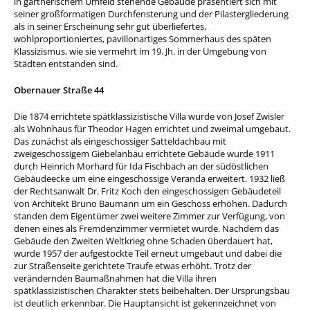
in gärtnerischem Umfeld stehende Gebäude präsentiert sich mit
seiner großformatigen Durchfensterung und der Pilastergliederung
als in seiner Erscheinung sehr gut überliefertes,
wohlproportioniertes, pavillonartiges Sommerhaus des späten
Klassizismus, wie sie vermehrt im 19. Jh. in der Umgebung von
Städten entstanden sind.
Obernauer Straße 44
Die 1874 errichtete spätklassizistische Villa wurde von Josef Zwisler
als Wohnhaus für Theodor Hagen errichtet und zweimal umgebaut.
Das zunächst als eingeschossiger Satteldachbau mit
zweigeschossigem Giebelanbau errichtete Gebäude wurde 1911
durch Heinrich Morhard für Ida Fischbach an der südöstlichen
Gebäudeecke um eine eingeschossige Veranda erweitert. 1932 ließ
der Rechtsanwalt Dr. Fritz Koch den eingeschossigen Gebäudeteil
von Architekt Bruno Baumann um ein Geschoss erhöhen. Dadurch
standen dem Eigentümer zwei weitere Zimmer zur Verfügung, von
denen eines als Fremdenzimmer vermietet wurde. Nachdem das
Gebäude den Zweiten Weltkrieg ohne Schaden überdauert hat,
wurde 1957 der aufgestockte Teil erneut umgebaut und dabei die
zur Straßenseite gerichtete Traufe etwas erhöht. Trotz der
verändernden Baumaßnahmen hat die Villa ihren
spätklassizistischen Charakter stets beibehalten. Der Ursprungsbau
ist deutlich erkennbar. Die Hauptansicht ist gekennzeichnet von