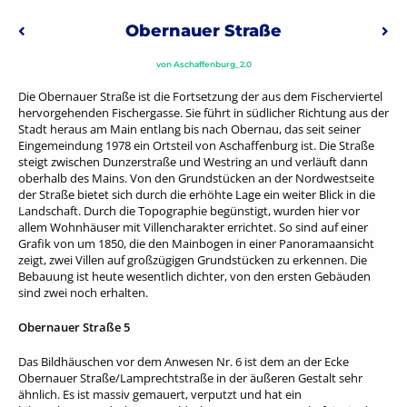
Beitragsnavigation
Obernauer Straße
Vorheriger: Pfaffengasse
Näc
von
Aschaffenburg_2.0
Die Obernauer Straße ist die Fortsetzung der aus dem Fischerviertel
hervorgehenden Fischergasse. Sie führt in südlicher Richtung aus der
Stadt heraus am Main entlang bis nach Obernau, das seit seiner
Eingemeindung 1978 ein Ortsteil von Aschaffenburg ist. Die Straße
steigt zwischen Dunzerstraße und Westring an und verläuft dann
oberhalb des Mains. Von den Grundstücken an der Nordwestseite
der Straße bietet sich durch die erhöhte Lage ein weiter Blick in die
Landschaft. Durch die Topographie begünstigt, wurden hier vor
allem Wohnhäuser mit Villencharakter errichtet. So sind auf einer
Grafik von um 1850, die den Mainbogen in einer Panoramaansicht
zeigt, zwei Villen auf großzügigen Grundstücken zu erkennen. Die
Bebauung ist heute wesentlich dichter, von den ersten Gebäuden
sind zwei noch erhalten.
Obernauer Straße 5
Das Bildhäuschen vor dem Anwesen Nr. 6 ist dem an der Ecke
Obernauer Straße/Lamprechtstraße in der äußeren Gestalt sehr
ähnlich. Es ist massiv gemauert, verputzt und hat ein