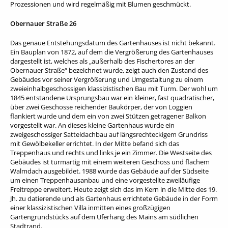
Prozessionen und wird regelmäßig mit Blumen geschmückt.
Obernauer Straße 26
Das genaue Entstehungsdatum des Gartenhauses ist nicht bekannt.
Ein Bauplan von 1872, auf dem die Vergrößerung des Gartenhauses
dargestellt ist, welches als „außerhalb des Fischertores an der
Obernauer Straße“ bezeichnet wurde, zeigt auch den Zustand des
Gebäudes vor seiner Vergrößerung und Umgestaltung zu einem
zweieinhalbgeschossigen klassizistischen Bau mit Turm. Der wohl um
1845 entstandene Ursprungsbau war ein kleiner, fast quadratischer,
über zwei Geschosse reichender Baukörper, der von Loggien
flankiert wurde und dem ein von zwei Stützen getragener Balkon
vorgestellt war. An dieses kleine Gartenhaus wurde ein
zweigeschossiger Satteldachbau auf längsrechteckigem Grundriss
mit Gewölbekeller errichtet. In der Mitte befand sich das
Treppenhaus und rechts und links je ein Zimmer. Die Westseite des
Gebäudes ist turmartig mit einem weiteren Geschoss und flachem
Walmdach ausgebildet. 1988 wurde das Gebäude auf der Südseite
um einen Treppenhausanbau und eine vorgestellte zweiläufige
Freitreppe erweitert. Heute zeigt sich das im Kern in die Mitte des 19.
Jh. zu datierende und als Gartenhaus errichtete Gebäude in der Form
einer klassizistischen Villa inmitten eines großzügigen
Gartengrundstücks auf dem Uferhang des Mains am südlichen
Stadtrand.