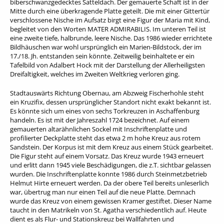
biberschwanzgedecktes Satteldach. Der gemauerte Schaft ist in der
Mitte durch eine überkragende Platte geteilt. Die mit einer Gittertür
verschlossene Nische im Aufsatz birgt eine Figur der Maria mit Kind,
begleitet von den Worten MATER ADMIRABILIS. Im unteren Teil ist
eine zweite tiefe, halbrunde, leere Nische. Das 1986 wieder errichtete
Bildhäuschen war wohl ursprünglich ein Marien-Bildstock, der im
17./18. Jh. entstanden sein könnte. Zeitweilig beinhaltete er ein
Tafelbild von Adalbert Hock mit der Darstellung der Allerheiligsten
Dreifaltigkeit, welches im Zweiten Weltkrieg verloren ging.
Stadtauswärts Richtung Obernau, am Abzweig Fischerhohle steht
ein Kruzifix, dessen ursprünglicher Standort nicht exakt bekannt ist.
Es könnte sich um eines von sechs Torkreuzen in Aschaffenburg
handeln. Es ist mit der Jahreszahl 1724 bezeichnet. Auf einem
gemauerten altarähnlichen Sockel mit Inschriftenplatte und
profilierter Deckplatte steht das etwa 2 m hohe Kreuz aus rotem
Sandstein. Der Korpus ist mit dem Kreuz aus einem Stück gearbeitet.
Die Figur steht auf einem Vorsatz. Das Kreuz wurde 1943 erneuert
und erlitt dann 1945 viele Beschädigungen, die z.T. sichtbar gelassen
wurden. Die Inschriftenplatte konnte 1986 durch Steinmetzbetrieb
Helmut Hirte erneuert werden. Da der obere Teil bereits unleserlich
war, übertrug man nur einen Teil auf die neue Platte. Demnach
wurde das Kreuz von einem gewissen Kramer gestiftet. Dieser Name
taucht in den Matrikeln von St. Agatha verschiedentlich auf. Heute
dient es als Flur- und Stationskreuz bei Wallfahrten und