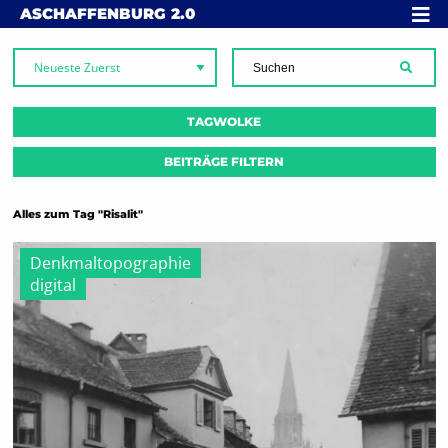
Skip to content
MENÜ
ASCHAFFENBURG
2.0
SUCH
TAGWOLKE
BEITRÄGE FILTERN
Alles zum Tag "Risalit"
Denkmaltopographie
digital