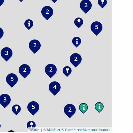
2
2
2
5
2
3
2
2
2
5
4
3
5
2
Leaflet
|
© MapTiler
© OpenStreetMap contributors