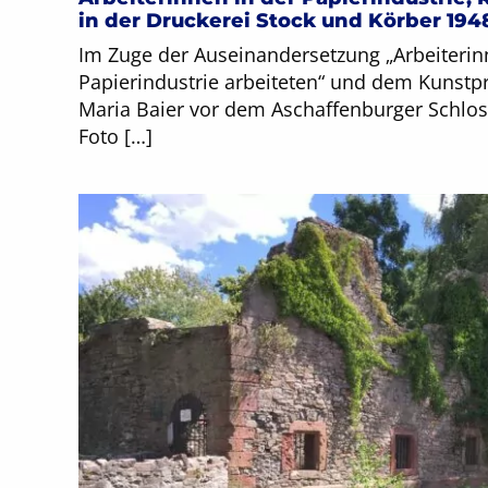
2
in der Druckerei Stock und Körber 194
Im Zuge der Auseinandersetzung „Arbeiterinn
2
Papierindustrie arbeiteten“ und dem Kunstpro
Maria Baier vor dem Aschaffenburger Schloss,
Foto […]