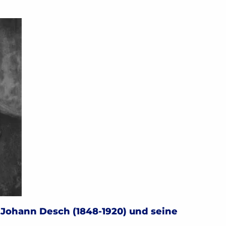
2
2
2
3
3
 Johann Desch (1848-1920) und seine