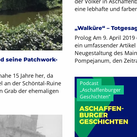
der Völker in Aschaffenb
eine lebhafte und farben
„Walküre“ – Totgesag
Prolog Am 9. April 2019
ein umfassender Artikel
Neugestaltung des Main
d seine Patchwork-
Pompejanum, den Zeitra
nahe 15 Jahre her, da
l an der Schöntal-Ruine
Podcast
„Aschaffenburger
en Grab der ehemaligen
Geschichten“