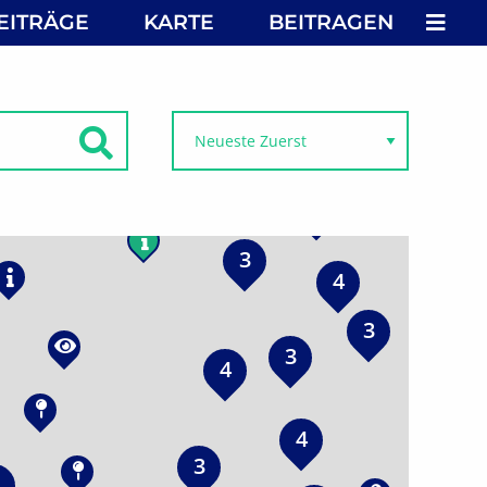
MEN
EITRÄGE
KARTE
BEITRAGEN
SUCHEN
2
3
4
3
3
4
4
3
3