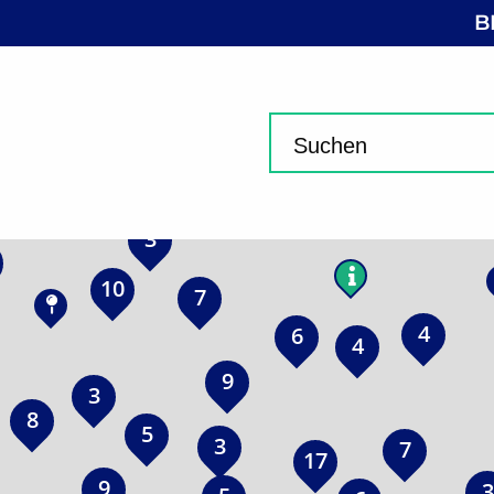
B
3
6
5
2
2
6
3
10
7
4
6
4
9
3
8
5
3
7
17
9
3