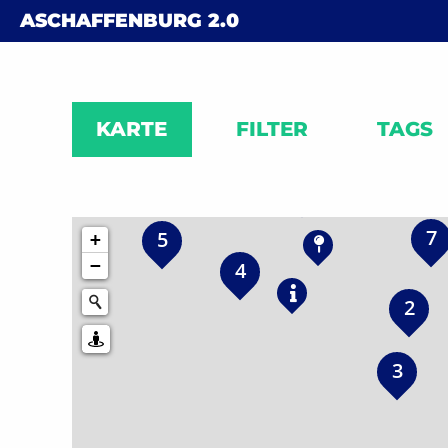
Skip to content
ASCHAFFENBURG
2.0
38
2
3
KARTE
FILTER
TAGS
2
2
5
7
5
+
−
4
2
3