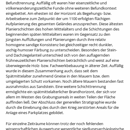
Befundtrennung. Auffällig oft waren hier eisenzeitliche und
völkerwanderungszeitliche Funde ohne weiteren Befundkontext
eingebettet. Am ehesten ist der Horizont als Begehungs- bzw.
Arbeitsebene zum Zeitpunkt der um 1100 erfolgten flächigen
Aufplanierung des gesamten Geländes anzusprechen. Diese ältesten
Planierschichten des hohen Mittelalters und die Schichtungen des
beginnenden späten Mittelalters waren im Gegensatz zu den
jüngsten Auffüllungen und Planierungen durch ihre relativ
homogene sandige Konsistenz bei gleichzeitiger recht dunkler,
aschig-humoser Färbung zu unterscheiden. Besonders der Stein-
und Dachziegelanteil unterschied sich von den auflagernden
frühneuzeitlichen Planierschichten beträchtlich und weist auf eine
überwiegende Holz- bzw. Fachwerkbebauung in älterer Zeit. Auffällig
wurde in diesem Zusammenhang auch, dass seit dem
Spätmittelalter zunehmend Gneise in den Mauern bzw. dem
umgelagerten Schutt vorkamen. Noch ältere Mauern bestanden fast
ausnahmslos aus Sandstein. Eine weitere Schichttrennung
ermöglichte ein spätmittelalterlicher Brandhorizont, der sich vor
allem im Westen des Grabungsareals in weiten Teilen der Fläche
auffinden ließ. Der Abschluss der generellen Stratigraphie wurde
durch die Einebnung des durch den Krieg zerstörten Areals für die
Anlage eines Parkplatzes gebildet.
Für einzelne Zeiträume können trotz der noch fehlenden
wissenschaftlichen Auswertung wesentliche siedlungsarchäologische