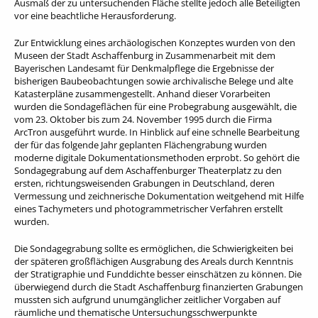
Ausmaß der zu untersuchenden Fläche stellte jedoch alle Beteiligten
vor eine beachtliche Herausforderung.
Zur Entwicklung eines archäologischen Konzeptes wurden von den
Museen der Stadt Aschaffenburg in Zusammenarbeit mit dem
Bayerischen Landesamt für Denkmalpflege die Ergebnisse der
bisherigen Baubeobachtungen sowie archivalische Belege und alte
Katasterpläne zusammengestellt. Anhand dieser Vorarbeiten
wurden die Sondageflächen für eine Probegrabung ausgewählt, die
vom 23. Oktober bis zum 24. November 1995 durch die Firma
ArcTron ausgeführt wurde. In Hinblick auf eine schnelle Bearbeitung
der für das folgende Jahr geplanten Flächengrabung wurden
moderne digitale Dokumentationsmethoden erprobt. So gehört die
Sondagegrabung auf dem Aschaffenburger Theaterplatz zu den
ersten, richtungsweisenden Grabungen in Deutschland, deren
Vermessung und zeichnerische Dokumentation weitgehend mit Hilfe
eines Tachymeters und photogrammetrischer Verfahren erstellt
wurden.
Die Sondagegrabung sollte es ermöglichen, die Schwierigkeiten bei
der späteren großflächigen Ausgrabung des Areals durch Kenntnis
der Stratigraphie und Funddichte besser einschätzen zu können. Die
überwiegend durch die Stadt Aschaffenburg finanzierten Grabungen
mussten sich aufgrund unumgänglicher zeitlicher Vorgaben auf
räumliche und thematische Untersuchungsschwerpunkte