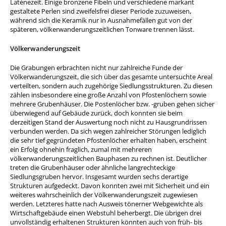
Latènezeit. Einige bronzene Fibeln und verschiedene markant
gestaltete Perlen sind zweifelsfrei dieser Periode zuzuweisen,
während sich die Keramik nur in Ausnahmefällen gut von der
späteren, völkerwanderungszeitlichen Tonware trennen lässt.
Völkerwanderungszeit
Die Grabungen erbrachten nicht nur zahlreiche Funde der
Völkerwanderungszeit, die sich über das gesamte untersuchte Areal
verteilten, sondern auch zugehörige Siedlungsstrukturen. Zu diesen
zählen insbesondere eine große Anzahl von Pfostenlöchern sowie
mehrere Grubenhäuser. Die Postenlöcher bzw. -gruben gehen sicher
überwiegend auf Gebäude zurück, doch konnten sie beim
derzeitigen Stand der Auswertung noch nicht zu Hausgrundrissen
verbunden werden. Da sich wegen zahlreicher Störungen lediglich
die sehr tief gegründeten Pfostenlöcher erhalten haben, erscheint
ein Erfolg ohnehin fraglich, zumal mit mehreren
völkerwanderungszeitlichen Bauphasen zu rechnen ist. Deutlicher
treten die Grubenhäuser oder ähnliche langrechteckige
Siedlungsgruben hervor. Insgesamt wurden sechs derartige
Strukturen aufgedeckt. Davon konnten zwei mit Sicherheit und ein
weiteres wahrscheinlich der Völkerwanderungszeit zugewiesen
werden. Letzteres hatte nach Ausweis tönerner Webgewichte als
Wirtschaftgebäude einen Webstuhl beherbergt. Die übrigen drei
unvollständig erhaltenen Strukturen könnten auch von früh- bis