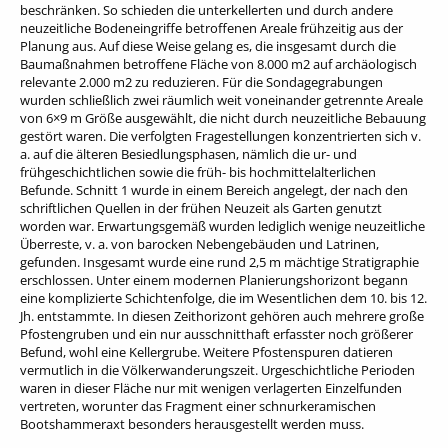
beschränken. So schieden die unterkellerten und durch andere
neuzeitliche Bodeneingriffe betroffenen Areale frühzeitig aus der
Planung aus. Auf diese Weise gelang es, die insgesamt durch die
Baumaßnahmen betroffene Fläche von 8.000 m2 auf archäologisch
relevante 2.000 m2 zu reduzieren. Für die Sondagegrabungen
wurden schließlich zwei räumlich weit voneinander getrennte Areale
von 6×9 m Größe ausgewählt, die nicht durch neuzeitliche Bebauung
gestört waren. Die verfolgten Fragestellungen konzentrierten sich v.
a. auf die älteren Besiedlungsphasen, nämlich die ur- und
frühgeschichtlichen sowie die früh- bis hochmittelalterlichen
Befunde. Schnitt 1 wurde in einem Bereich angelegt, der nach den
schriftlichen Quellen in der frühen Neuzeit als Garten genutzt
worden war. Erwartungsgemäß wurden lediglich wenige neuzeitliche
Überreste, v. a. von barocken Nebengebäuden und Latrinen,
gefunden. Insgesamt wurde eine rund 2,5 m mächtige Stratigraphie
erschlossen. Unter einem modernen Planierungshorizont begann
eine komplizierte Schichtenfolge, die im Wesentlichen dem 10. bis 12.
Jh. entstammte. In diesen Zeithorizont gehören auch mehrere große
Pfostengruben und ein nur ausschnitthaft erfasster noch größerer
Befund, wohl eine Kellergrube. Weitere Pfostenspuren datieren
vermutlich in die Völkerwanderungszeit. Urgeschichtliche Perioden
waren in dieser Fläche nur mit wenigen verlagerten Einzelfunden
vertreten, worunter das Fragment einer schnurkeramischen
Bootshammeraxt besonders herausgestellt werden muss.