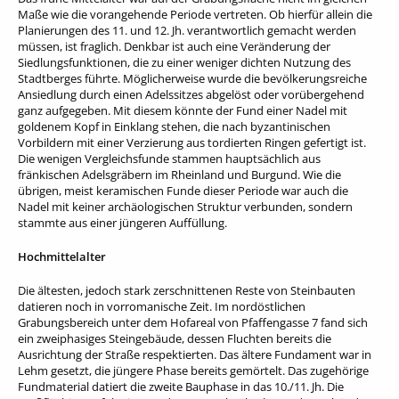
Maße wie die vorangehende Periode vertreten. Ob hierfür allein die
Planierungen des 11. und 12. Jh. verantwortlich gemacht werden
müssen, ist fraglich. Denkbar ist auch eine Veränderung der
Siedlungsfunktionen, die zu einer weniger dichten Nutzung des
Stadtberges führte. Möglicherweise wurde die bevölkerungsreiche
Ansiedlung durch einen Adelssitzes abgelöst oder vorübergehend
ganz aufgegeben. Mit diesem könnte der Fund einer Nadel mit
goldenem Kopf in Einklang stehen, die nach byzantinischen
Vorbildern mit einer Verzierung aus tordierten Ringen gefertigt ist.
Die wenigen Vergleichsfunde stammen hauptsächlich aus
fränkischen Adelsgräbern im Rheinland und Burgund. Wie die
übrigen, meist keramischen Funde dieser Periode war auch die
Nadel mit keiner archäologischen Struktur verbunden, sondern
stammte aus einer jüngeren Auffüllung.
Hochmittelalter
Die ältesten, jedoch stark zerschnittenen Reste von Steinbauten
datieren noch in vorromanische Zeit. Im nordöstlichen
Grabungsbereich unter dem Hofareal von Pfaffengasse 7 fand sich
ein zweiphasiges Steingebäude, dessen Fluchten bereits die
Ausrichtung der Straße respektierten. Das ältere Fundament war in
Lehm gesetzt, die jüngere Phase bereits gemörtelt. Das zugehörige
Fundmaterial datiert die zweite Bauphase in das 10./11. Jh. Die