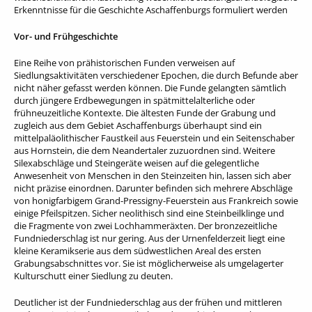
Erkenntnisse für die Geschichte Aschaffenburgs formuliert werden
Vor- und Frühgeschichte
Eine Reihe von prähistorischen Funden verweisen auf
Siedlungsaktivitäten verschiedener Epochen, die durch Befunde aber
nicht näher gefasst werden können. Die Funde gelangten sämtlich
durch jüngere Erdbewegungen in spätmittelalterliche oder
frühneuzeitliche Kontexte. Die ältesten Funde der Grabung und
zugleich aus dem Gebiet Aschaffenburgs überhaupt sind ein
mittelpaläolithischer Faustkeil aus Feuerstein und ein Seitenschaber
aus Hornstein, die dem Neandertaler zuzuordnen sind. Weitere
Silexabschläge und Steingeräte weisen auf die gelegentliche
Anwesenheit von Menschen in den Steinzeiten hin, lassen sich aber
nicht präzise einordnen. Darunter befinden sich mehrere Abschläge
von honigfarbigem Grand-Pressigny-Feuerstein aus Frankreich sowie
einige Pfeilspitzen. Sicher neolithisch sind eine Steinbeilklinge und
die Fragmente von zwei Lochhammeräxten. Der bronzezeitliche
Fundniederschlag ist nur gering. Aus der Urnenfelderzeit liegt eine
kleine Keramikserie aus dem südwestlichen Areal des ersten
Grabungsabschnittes vor. Sie ist möglicherweise als umgelagerter
Kulturschutt einer Siedlung zu deuten.
Deutlicher ist der Fundniederschlag aus der frühen und mittleren