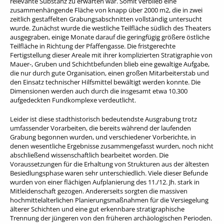
relevante Substanz zu erwarten war. Somit verblieb eine
zusammenhängende Fläche von knapp über 2000 m2, die in zwei
zeitlich gestaffelten Grabungsabschnitten vollständig untersucht
wurde. Zunächst wurde die westliche Teilfläche südlich des Theaters
ausgegraben, einige Monate darauf die geringfügig größere östliche
Teilfläche in Richtung der Pfaffengasse. Die fristgerechte
Fertigstellung dieser Areale mit ihrer komplizierten Stratigraphie von
Mauer-, Gruben und Schichtbefunden blieb eine gewaltige Aufgabe,
die nur durch gute Organisation, einen großen Mitarbeiterstab und
den Einsatz technischer Hilfsmittel bewältigt werden konnte. Die
Dimensionen werden auch durch die insgesamt etwa 10.300
aufgedeckten Fundkomplexe verdeutlicht.
Leider ist diese stadthistorisch bedeutendste Ausgrabung trotz
umfassender Vorarbeiten, die bereits während der laufenden
Grabung begonnen wurden, und verschiedener Vorberichte, in
denen wesentliche Ergebnisse zusammengefasst wurden, noch nicht
abschließend wissenschaftlich bearbeitet worden. Die
Voraussetzungen für die Erhaltung von Strukturen aus der ältesten
Besiedlungsphase waren sehr unterschiedlich. Viele dieser Befunde
wurden von einer flächigen Aufplanierung des 11./12. Jh. stark in
Mitleidenschaft gezogen. Andererseits sorgten die massiven
hochmittelalterlichen Planierungsmaßnahmen für die Versiegelung
älterer Schichten und eine gut erkennbare stratigraphische
Trennung der jüngeren von den früheren archäologischen Perioden.