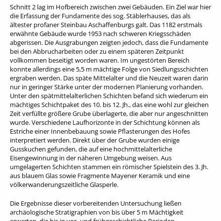
Schnitt 2 lag im Hofbereich zwischen zwei Gebäuden. Ein Ziel war hier
die Erfassung der Fundamente des sog. Stäblerhauses, das als
ältester profaner Steinbau Aschaffenburgs galt. Das 1182 erstmals
erwähnte Gebäude wurde 1953 nach schweren Kriegsschäden
abgerissen. Die Ausgrabungen zeigten jedoch, dass die Fundamente
bei den Abbrucharbeiten oder zu einem späteren Zeitpunkt
vollkommen beseitigt worden waren. Im ungestörten Bereich
konnte allerdings eine 5,5 m mächtige Folge von Siedlungsschichten
ergraben werden. Das späte Mittelalter und die Neuzeit waren darin
nur in geringer Stärke unter der modernen Planierung vorhanden.
Unter den spätmittelalterlichen Schichten befand sich wiederum ein
mächtiges Schichtpaket des 10. bis 12. Jh., das eine wohl zur gleichen
Zeit verfüllte größere Grube überlagerte, die aber nur angeschnitten
wurde. Verschiedene Laufhorizonte in der Schichtung können als
Estriche einer Innenbebauung sowie Pflasterungen des Hofes
interpretiert werden. Direkt über der Grube wurden einige
Gusskuchen gefunden, die auf eine hochmittelalterliche
Eisengewinnung in der näheren Umgebung weisen. Aus
umgelagerten Schichten stammen ein römischer Spielstein des 3. Jh.
aus blauem Glas sowie Fragmente Mayener Keramik und eine
völkerwanderungszeitliche Glasperle.
Die Ergebnisse dieser vorbereitenden Untersuchung ließen
archäologische Stratigraphien von bis über 5 m Mächtigkeit