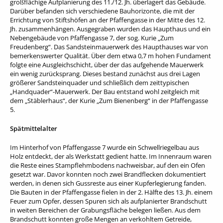
großflächige Aufplanierung des 11./12. Jh. überlagert das Gebäude.
Darüber befanden sich verschiedene Bauhorizonte, die mit der
Errichtung von Stiftshöfen an der Pfaffengasse in der Mitte des 12.
Jh. zusammenhängen. Ausgegraben wurden das Haupthaus und ein
Nebengebäude von Pfaffengasse 7, der sog. Kurie „Zum
Freudenberg“. Das Sandsteinmauerwerk des Haupthauses war von
bemerkenswerter Qualität. Über dem etwa 0,7 m hohen Fundament
folgte eine Ausgleichschicht, über der das aufgehende Mauerwerk
ein wenig zurücksprang. Dieses bestand zunächst aus drei Lagen
größerer Sandsteinquader und schließlich dem zeittypischen
„Handquader“-Mauerwerk. Der Bau entstand wohl zeitgleich mit
dem „Stäblerhaus“, der Kurie „Zum Bienenberg“ in der Pfaffengasse
5.
Spätmittelalter
Im Hinterhof von Pfaffengasse 7 wurde ein Schwellriegelbau aus
Holz entdeckt, der als Werkstatt gedient hatte. Im Innenraum waren
die Reste eines Stampflehmbodens nachweisbar, auf den ein Ofen
gesetzt war. Davor konnten noch zwei Brandflecken dokumentiert
werden, in denen sich Gussreste aus einer Kupferlegierung fanden.
Die Bauten in der Pfaffengasse fielen in der 2. Hälfte des 13. Jh. einem
Feuer zum Opfer, dessen Spuren sich als aufplanierter Brandschutt
in weiten Bereichen der Grabungsfläche belegen ließen. Aus dem
Brandschutt konnten große Mengen an verkohltem Getreide,