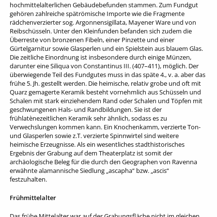
hochmittelalterlichen Gebäudebefunden stammen. Zum Fundgut
gehören zahlreiche spätrömische Importe wie die Fragmente
rädchenverzierter sog. Argonnensigillata, Mayener Ware und von
Reibschüsseln. Unter den Kleinfunden befanden sich zudem die
Überreste von bronzenen Fibeln, einer Pinzette und einer
Gürtelgarnitur sowie Glasperlen und ein Spielstein aus blauem Glas.
Die zeitliche Einordnung ist insbesondere durch einige Münzen,
darunter eine Siliqua von Constantinus III. (407–411), möglich. Der
überwiegende Teil des Fundgutes muss in das späte 4., v. a. aber das
frühe 5. Jh. gestellt werden. Die heimische, relativ grobe und oft mit
Quarz gemagerte Keramik besteht vornehmlich aus Schüsseln und
Schalen mit stark einziehendem Rand oder Schalen und Töpfen mit
geschwungenen Hals- und Randbildungen. Sie ist der
frühlatènezeitlichen Keramik sehr ähnlich, sodass es zu
Verwechslungen kommen kann. Ein Knochenkamm, verzierte Ton-
und Glasperlen sowie z.T. verzierte Spinnwirtel sind weitere
heimische Erzeugnisse. Als ein wesentliches stadthistorisches
Ergebnis der Grabung auf dem Theaterplatz ist somit der
archäologische Beleg für die durch den Geographen von Ravenna
erwähnte alamannische Siedlung „ascapha“ bzw. „ascis“
festzuhalten.
Frühmittelalter
Das frühe Mittelalter war auf der Grabungsfläche nicht im gleichen