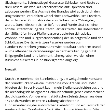
Glasfragmente, Schmelztiegel, Gussreste, Schlacken und Reste von
drei Fässern, die wohl als Färberbottiche anzusprechen sind,
geborgen werden. Das Ausmaß des Brandes wird auch durch den
umgestürzten, verkohlten Giebel eines Fachwerkhauses illustriert,
der im hinteren Grundstücksteil von Dalberstraße 26 freigelegt
wurde. Durch die zahlreichen Befunde und Funde lässt sich eine
soziale Differenzierung des Stadtquartiers treffen. Im Unterschied zu
den Stiftshöfen in der Pfaffengasse gruppierten sich adelige
Wohnbauten und Bürgerhäuser entlang der Dalbergstraße und der
Schloßgasse. Die rückwärtigen Parzellen wurden von
Handwerksbetrieben genutzt. Der Wiederaufbau nach dem Brand
wurde offenbar zu Veränderungen in der Parzellierung genutzt.
Einige große Sand- und Lehmentnahmegruben wurden ohne
Rücksicht auf ältere Grundstücksgrenzen angelegt.
Neuzeit
Durch die zunehmende Steinbebauung, die weitgehende Konstanz
der Grundstücke sowie die Pflasterung von Straßen und Höfen
bildeten sich in der Neuzeit kaum mehr Siedlungsschichten aus und
die archäologisch belegbaren Gebäudebefunde gehen entsprechend
deutlich zurück. Von der ehem. städtischen Zehntscheuer aus dem
16./17. Jh. wurden im ersten Grabungsabschnitt die
Fundamentierung der südöstlichen Giebelfront und ein Teilstück der
nordwestlichen Traufseite erfasst. Hinzu kamen Hinweise auf die