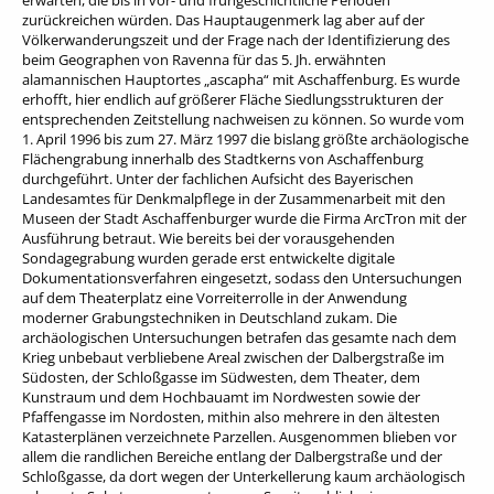
erwarten, die bis in vor- und frühgeschichtliche Perioden
zurückreichen würden. Das Hauptaugenmerk lag aber auf der
Völkerwanderungszeit und der Frage nach der Identifizierung des
beim Geographen von Ravenna für das 5. Jh. erwähnten
alamannischen Hauptortes „ascapha“ mit Aschaffenburg. Es wurde
erhofft, hier endlich auf größerer Fläche Siedlungsstrukturen der
entsprechenden Zeitstellung nachweisen zu können. So wurde vom
1. April 1996 bis zum 27. März 1997 die bislang größte archäologische
Flächengrabung innerhalb des Stadtkerns von Aschaffenburg
durchgeführt. Unter der fachlichen Aufsicht des Bayerischen
Landesamtes für Denkmalpflege in der Zusammenarbeit mit den
Museen der Stadt Aschaffenburger wurde die Firma ArcTron mit der
Ausführung betraut. Wie bereits bei der vorausgehenden
Sondagegrabung wurden gerade erst entwickelte digitale
Dokumentationsverfahren eingesetzt, sodass den Untersuchungen
auf dem Theaterplatz eine Vorreiterrolle in der Anwendung
moderner Grabungstechniken in Deutschland zukam. Die
archäologischen Untersuchungen betrafen das gesamte nach dem
Krieg unbebaut verbliebene Areal zwischen der Dalbergstraße im
Südosten, der Schloßgasse im Südwesten, dem Theater, dem
Kunstraum und dem Hochbauamt im Nordwesten sowie der
Pfaffengasse im Nordosten, mithin also mehrere in den ältesten
Katasterplänen verzeichnete Parzellen. Ausgenommen blieben vor
allem die randlichen Bereiche entlang der Dalbergstraße und der
Schloßgasse, da dort wegen der Unterkellerung kaum archäologisch