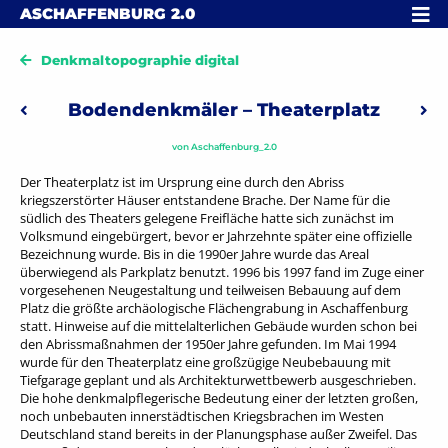
Skip to content
MENÜ
ASCHAFFENBURG
2.0
Denkmaltopographie digital
Beitragsnavigation
Bodendenkmäler – Theaterplatz
Vorheriger: Bodendenkmäler – Schloss Johannisburg
Näc
von
Aschaffenburg_2.0
Der Theaterplatz ist im Ursprung eine durch den Abriss
kriegszerstörter Häuser entstandene Brache. Der Name für die
südlich des Theaters gelegene Freifläche hatte sich zunächst im
Volksmund eingebürgert, bevor er Jahrzehnte später eine offizielle
Bezeichnung wurde. Bis in die 1990er Jahre wurde das Areal
überwiegend als Parkplatz benutzt. 1996 bis 1997 fand im Zuge einer
vorgesehenen Neugestaltung und teilweisen Bebauung auf dem
Platz die größte archäologische Flächengrabung in Aschaffenburg
statt. Hinweise auf die mittelalterlichen Gebäude wurden schon bei
den Abrissmaßnahmen der 1950er Jahre gefunden. Im Mai 1994
wurde für den Theaterplatz eine großzügige Neubebauung mit
Tiefgarage geplant und als Architekturwettbewerb ausgeschrieben.
Die hohe denkmalpflegerische Bedeutung einer der letzten großen,
noch unbebauten innerstädtischen Kriegsbrachen im Westen
Deutschland stand bereits in der Planungsphase außer Zweifel. Das