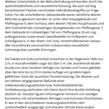
Weitere Unterschiede in der Befunderhaltung entstanden durch die
spätmittelalterliche und neuzeitliche Nutzung, die auch auf eng
benachbarten Flächen verschieden tiefe Bodeneingriffe zur Folge
hatte. Für die unterkellerten Gebäudeteile waren sämtliche älteren
Befunde ausgeräumt worden: so unter dem Hauptgebäude von
Pfaffengasse 9, dem Vorhaus, dem älteren Teil des Haupthauses und
dem Südostteil des rückwärtigen Quergebäudes von Pfaffengasse 7,
dem Gebäude im rückwärtigen Teil von Pfaffengasse 26 am sog.
Judengässchen sowie einem Gewölbekeller im Hofbereich von
Schloßgasse 6. In den ehem. Hof- bzw. Hinterhofbereichen nahezu
aller Grundstücke verursachten insbesondere neuzeitliche
Latrinengruben partielle Störungen.
Die Pakete mit Kulturschichten erreichten in der Regel eine Tiefe von
2 m, in Ausnahmefällen sogar bis über 5 m. Der anstehende Boden
wurde von einer tertiären Abfolge von Sanden und Tonen gebildet,
über der eine bis zu 0,5 m starke Auflage von grobkörnigem
gelblichem Sand der quartären Flussterrasse lag. Die ältesten und
am tiefsten eingegrabenen Befunde einer
völkerwanderungszeitlichen bzw. frühmittelalterlichen
Holzbebauung zeichneten sich hierin durch ihre dunkle Verfüllung
deutlich ab. Darüber lag ein inhomogener Horizont von sandiger
Konsistenz mit verschiedenen lehmigen und humosen Einschlüssen.
Er war in den verschiedenen Grabungsabschnitten sehr
unterschiedlich ausgeprägt und erlaubte oftmals keine exakte