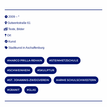
2009 – *
Gutwerkstraße 61
Texte
,
Bilder
Ort
Kunst
Stadtkunst in Aschaffenburg
MARCO PRILLA-REHAIN
STEINMETZSCHULE
SCHWEINHEIM
SKULPTUR
ST. JOHANNIS-ZWEIGVEREIN
ARME SCHULSCHWESTERN
GRANIT
GLAS