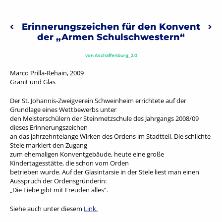
Beitragsnavigation
Erinnerungszeichen für den Konvent
Vorheriger: Hexenmahnmal: Malleus Maleficarum
Näc
der „Armen Schulschwestern“
von
Aschaffenburg_2.0
Marco Prilla-Rehain, 2009
Granit und Glas
Der St. Johannis-Zweigverein Schweinheim errichtete auf der
Grundlage eines Wettbewerbs unter
den Meisterschülern der Steinmetzschule des Jahrgangs 2008/09
dieses Erinnerungszeichen
an das jahrzehntelange Wirken des Ordens im Stadtteil. Die schlichte
Stele markiert den Zugang
zum ehemaligen Konventgebäude, heute eine große
Kindertagesstätte, die schon vom Orden
betrieben wurde. Auf der Glasintarsie in der Stele liest man einen
Ausspruch der Ordensgründerin:
„Die Liebe gibt mit Freuden alles“.
Siehe auch unter diesem
Link
.