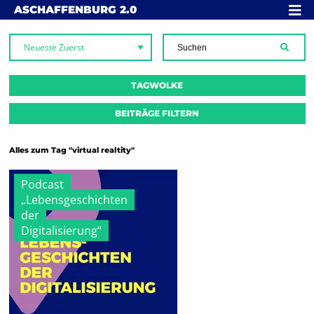
Skip to content
MENÜ
ASCHAFFENBURG
2.0
SUCH
TAGWOLKE
BEITRÄGE FILTERN
Alles zum Tag "virtual realtity"
Podcast
„Lebensgeschichten
der
Digitalisierung“