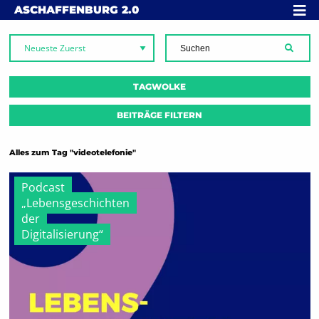
Skip to content
MENÜ
ASCHAFFENBURG
2.0
SUCH
TAGWOLKE
BEITRÄGE FILTERN
Alles zum Tag "videotelefonie"
Podcast
„Lebensgeschichten
der
Digitalisierung“