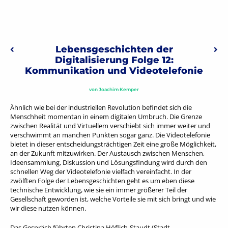
Beitragsnavigation
Lebensgeschichten der
Vorheriger: „Walküre“ – Totgesagte leben länger.
Näc
Digitalisierung Folge 12:
Kommunikation und Videotelefonie
von
Joachim Kemper
Ähnlich wie bei der industriellen Revolution befindet sich die
Menschheit momentan in einem digitalen Umbruch. Die Grenze
zwischen Realität und Virtuellem verschiebt sich immer weiter und
verschwimmt an manchen Punkten sogar ganz. Die Videotelefonie
bietet in dieser entscheidungsträchtigen Zeit eine große Möglichkeit,
an der Zukunft mitzuwirken. Der Austausch zwischen Menschen,
Ideensammlung, Diskussion und Lösungsfindung wird durch den
schnellen Weg der Videotelefonie vielfach vereinfacht. In der
zwölften Folge der Lebensgeschichten geht es um eben diese
technische Entwicklung, wie sie ein immer größerer Teil der
Gesellschaft geworden ist, welche Vorteile sie mit sich bringt und wie
wir diese nutzen können.
Das Gespräch führten Christina Höflich-Staudt (Stadt