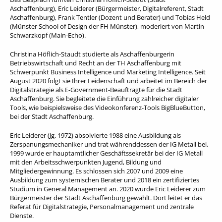
Aschaffenburg), Eric Leiderer (Bürgermeister, Digitalreferent, Stadt
Aschaffenburg), Frank Tentler (Dozent und Berater) und Tobias Held
(Münster School of Design der FH Münster), moderiert von Martin
Schwarzkopf (Main-Echo).
Christina Höflich-Staudt studierte als Aschaffenburgerin
Betriebswirtschaft und Recht an der TH Aschaffenburg mit
Schwerpunkt Business Intelligence und Marketing Intelligence. Seit
August 2020 folgt sie Ihrer Leidenschaft und arbeitet im Bereich der
Digitalstrategie als E-Government-Beauftragte für die Stadt
Aschaffenburg. Sie begleitete die Einführung zahlreicher digitaler
Tools, wie beispielsweise des Videokonferenz-Tools BigBlueButton,
bei der Stadt Aschaffenburg.
Eric Leiderer (Jg. 1972) absolvierte 1988 eine Ausbildung als
Zerspanungsmechaniker und trat währenddessen der IG Metall bei.
1999 wurde er hauptamtlicher Geschäftssekretär bei der IG Metall
mit den Arbeitsschwerpunkten Jugend, Bildung und
Mitgliedergewinnung. Es schlossen sich 2007 und 2009 eine
Ausbildung zum systemischen Berater und 2018 ein zertifiziertes
Studium in General Management an. 2020 wurde Eric Leiderer zum
Bürgermeister der Stadt Aschaffenburg gewählt. Dort leitet er das
Referat für Digitalstrategie, Personalmanagement und zentrale
Dienste.