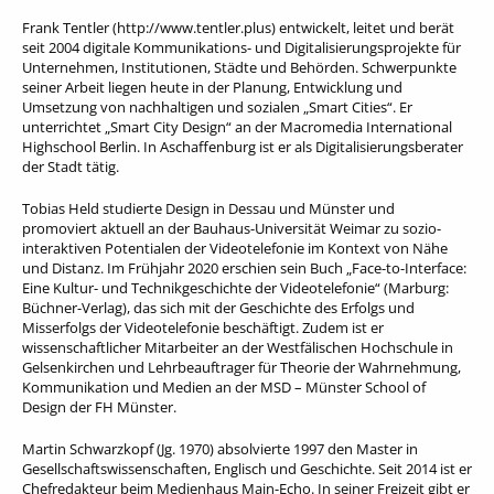
Frank Tentler (http://www.tentler.plus) entwickelt, leitet und berät
seit 2004 digitale Kommunikations- und Digitalisierungsprojekte für
Unternehmen, Institutionen, Städte und Behörden. Schwerpunkte
seiner Arbeit liegen heute in der Planung, Entwicklung und
Umsetzung von nachhaltigen und sozialen „Smart Cities“. Er
unterrichtet „Smart City Design“ an der Macromedia International
Highschool Berlin. In Aschaffenburg ist er als Digitalisierungsberater
der Stadt tätig.
Tobias Held studierte Design in Dessau und Münster und
promoviert aktuell an der Bauhaus-Universität Weimar zu sozio-
interaktiven Potentialen der Videotelefonie im Kontext von Nähe
und Distanz. Im Frühjahr 2020 erschien sein Buch „Face-to-Interface:
Eine Kultur- und Technikgeschichte der Videotelefonie“ (Marburg:
Büchner-Verlag), das sich mit der Geschichte des Erfolgs und
Misserfolgs der Videotelefonie beschäftigt. Zudem ist er
wissenschaftlicher Mitarbeiter an der Westfälischen Hochschule in
Gelsenkirchen und Lehrbeauftrager für Theorie der Wahrnehmung,
Kommunikation und Medien an der MSD – Münster School of
Design der FH Münster.
Martin Schwarzkopf (Jg. 1970) absolvierte 1997 den Master in
Gesellschaftswissenschaften, Englisch und Geschichte. Seit 2014 ist er
Chefredakteur beim Medienhaus Main-Echo. In seiner Freizeit gibt er