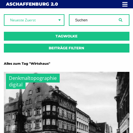
Skip to content
MENÜ
ASCHAFFENBURG
2.0
SUCH
TAGWOLKE
BEITRÄGE FILTERN
Alles zum Tag "Wirtshaus"
Denkmaltopographie
digital