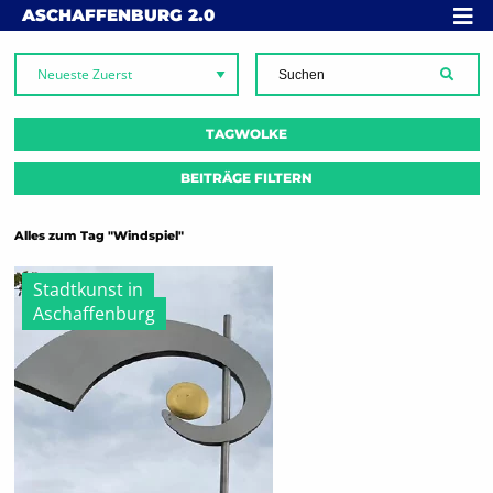
Skip to content
MENÜ
ASCHAFFENBURG
2.0
SUCH
TAGWOLKE
BEITRÄGE FILTERN
Alles zum Tag "Windspiel"
Stadtkunst in
Aschaffenburg