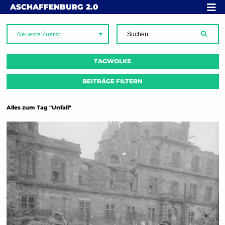
Skip to content
MENÜ
ASCHAFFENBURG
2.0
SUCH
TAGWOLKE
BEITRÄGE FILTERN
Alles zum Tag "Unfall"