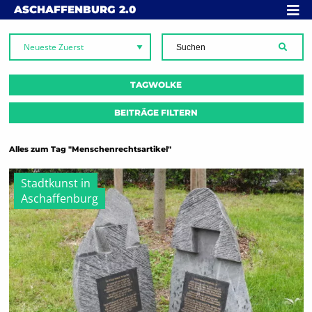
Skip to content
MENÜ
ASCHAFFENBURG
2.0
SUCH
TAGWOLKE
BEITRÄGE FILTERN
Alles zum Tag "Menschenrechtsartikel"
Stadtkunst in
Aschaffenburg