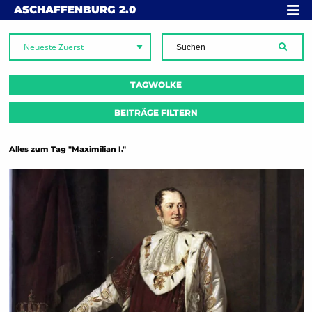
Skip to content
MENÜ
ASCHAFFENBURG
2.0
SUCH
TAGWOLKE
BEITRÄGE FILTERN
Alles zum Tag "Maximilian I."