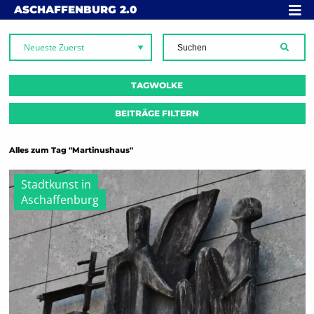
Skip to content
MENÜ
ASCHAFFENBURG
2.0
SUCH
TAGWOLKE
BEITRÄGE FILTERN
Alles zum Tag "Martinushaus"
Stadtkunst in
Aschaffenburg