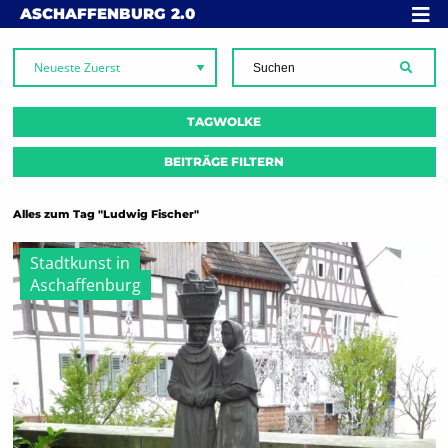
Skip to content
MENÜ
ASCHAFFENBURG
2.0
SUCH
TAGWOLKE
BEITRÄGE FILTERN
Alles zum Tag "Ludwig Fischer"
Stadtkunst in
Aschaffenburg