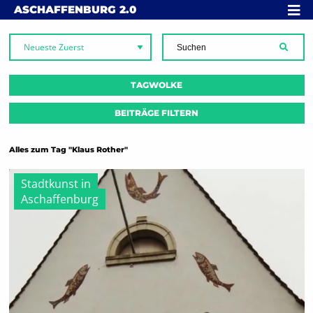
Skip to content
MENÜ
ASCHAFFENBURG
2.0
SUCH
TAGWOLKE
BEITRÄGE FILTERN
Alles zum Tag "Klaus Rother"
Stadtkunst in
Aschaffenburg