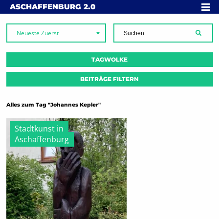
Skip to content
MENÜ
ASCHAFFENBURG
2.0
SUCH
TAGWOLKE
BEITRÄGE FILTERN
Alles zum Tag "Johannes Kepler"
Stadtkunst in
Aschaffenburg