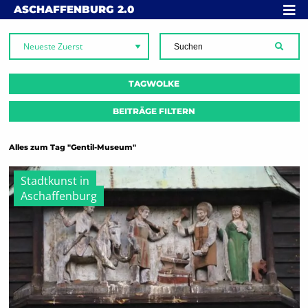
Skip to content
MENÜ
ASCHAFFENBURG
2.0
SUCH
TAGWOLKE
BEITRÄGE FILTERN
Alles zum Tag "Gentil-Museum"
Stadtkunst in
Aschaffenburg