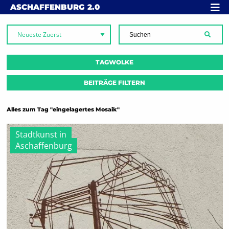
Skip to content
MENÜ
ASCHAFFENBURG
2.0
SUCH
TAGWOLKE
BEITRÄGE FILTERN
Alles zum Tag "eingelagertes Mosaik"
Stadtkunst in
Aschaffenburg