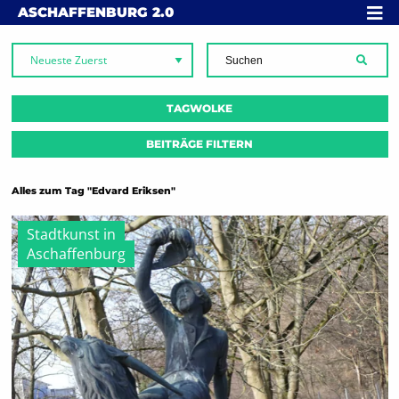
Skip to content
MENÜ
ASCHAFFENBURG
2.0
SUCH
TAGWOLKE
BEITRÄGE FILTERN
Alles zum Tag "Edvard Eriksen"
Stadtkunst in
Aschaffenburg