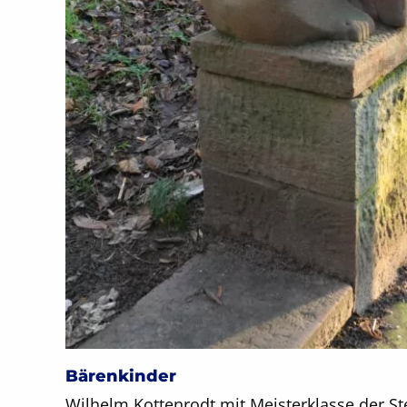
Bärenkinder
Wilhelm Kottenrodt mit Meisterklasse der S