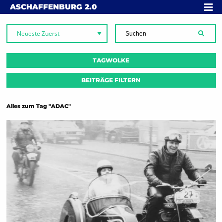
Skip to content
MENÜ
ASCHAFFENBURG
2.0
SUCH
TAGWOLKE
BEITRÄGE FILTERN
Alles zum Tag "ADAC"