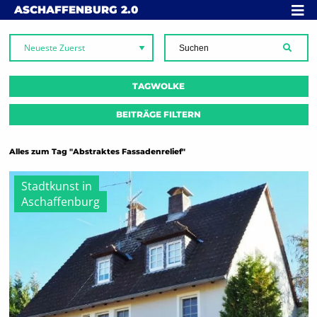
Skip to content
MENÜ
ASCHAFFENBURG
2.0
SUCH
TAGWOLKE
BEITRÄGE FILTERN
Alles zum Tag "Abstraktes Fassadenrelief"
Stadtkunst in
Aschaffenburg