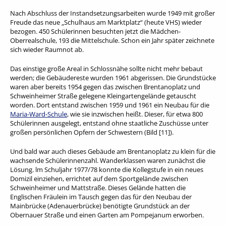
Nach Abschluss der Instandsetzungsarbeiten wurde 1949 mit großer
Freude das neue „Schulhaus am Marktplatz“ (heute VHS) wieder
bezogen. 450 Schülerinnen besuchten jetzt die Mädchen-
Oberrealschule, 193 die Mittelschule. Schon ein Jahr später zeichnete
sich wieder Raumnot ab.
Das einstige große Areal in Schlossnähe sollte nicht mehr bebaut
werden; die Gebäudereste wurden 1961 abgerissen. Die Grundstücke
waren aber bereits 1954 gegen das zwischen Brentanoplatz und
Schweinheimer Straße gelegene Kleingartengelände getauscht
worden. Dort entstand zwischen 1959 und 1961 ein Neubau für die
Maria-Ward-Schule
, wie sie inzwischen heißt. Dieser, für etwa 800
Schülerinnen ausgelegt, entstand ohne staatliche Zuschüsse unter
großen persönlichen Opfern der Schwestern (Bild [11]).
Und bald war auch dieses Gebäude am Brentanoplatz zu klein für die
wachsende Schülerinnenzahl. Wanderklassen waren zunächst die
Lösung. lm Schuljahr 1977/78 konnte die Kollegstufe in ein neues
Domizil einziehen, errichtet auf dem Sportgelände zwischen
Schweinheimer und Mattstraße. Dieses Gelände hatten die
Englischen Fräulein im Tausch gegen das für den Neubau der
Mainbrücke (Adenauerbrücke) benötigte Grundstück an der
Obernauer Straße und einen Garten am Pompejanum erworben.