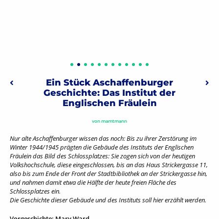
Beitragsnavigation
Ein Stück Aschaffenburger
Vorheriger: Episode 26: Pop Musik
Näch
Geschichte: Das Institut der
Englischen Fräulein
von
mamtmann
Nur alte Aschaffenburger wissen das noch: Bis zu ihrer Zerstörung im
Winter 1944/1945 prägten die Gebäude des Instituts der Englischen
Fräulein das Bild des Schlossplatzes: Sie zogen sich von der heutigen
Volkshochschule, diese eingeschlossen, bis an das Haus Strickergasse 11,
also bis zum Ende der Front der Stadtbibliothek an der Strickergasse hin,
und nahmen damit etwa die Hälfte der heute freien Fläche des
Schlossplatzes ein.
Die Geschichte dieser Gebäude und des Instituts soll hier erzählt werden.
Vorgeschichte: Mary Ward