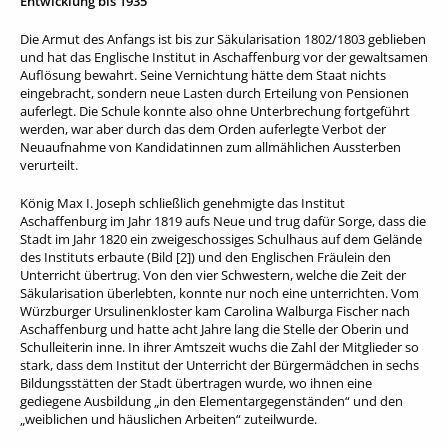
Entwicklung bis 1935
Die Armut des Anfangs ist bis zur Säkularisation 1802/1803 geblieben
und hat das Englische Institut in Aschaffenburg vor der gewaltsamen
Auflösung bewahrt. Seine Vernichtung hätte dem Staat nichts
eingebracht, sondern neue Lasten durch Erteilung von Pensionen
auferlegt. Die Schule konnte also ohne Unterbrechung fortgeführt
werden, war aber durch das dem Orden auferlegte Verbot der
Neuaufnahme von Kandidatinnen zum allmählichen Aussterben
verurteilt.
König Max I. Joseph schließlich genehmigte das Institut
Aschaffenburg im Jahr 1819 aufs Neue und trug dafür Sorge, dass die
Stadt im Jahr 1820 ein zweigeschossiges Schulhaus auf dem Gelände
des Instituts erbaute (Bild [2]) und den Englischen Fräulein den
Unterricht übertrug. Von den vier Schwestern, welche die Zeit der
Säkularisation überlebten, konnte nur noch eine unterrichten. Vom
Würzburger Ursulinenkloster kam Carolina Walburga Fischer nach
Aschaffenburg und hatte acht Jahre lang die Stelle der Oberin und
Schulleiterin inne. In ihrer Amtszeit wuchs die Zahl der Mitglieder so
stark, dass dem Institut der Unterricht der Bürgermädchen in sechs
Bildungsstätten der Stadt übertragen wurde, wo ihnen eine
gediegene Ausbildung „in den Elementargegenständen“ und den
„weiblichen und häuslichen Arbeiten“ zuteilwurde.