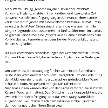
Mary Ward (Bild [1]), geboren im Jahr 1585 in der Grafschaft
Yorkshire, England, erlebte in ihrer Kindheit und Jugend eine Zeit
schwerer Katholikenverfolgung. Gegen den Wunsch ihrer Familie
verließ sie mit 21 Jahren mit einem falschen Pass ihre Heimat, um in
einen „
beschaulichen“
Orden einzutreten – das war aber nicht ihr
Ding: 1610 gründete sie zusammen mit fünf Gefährtinnen im damals
belgischen Saint-Omer eine „
tätige“
Frauen-Gemeinschaft nach dem
Vorbild des Jesuitenordens mit dem Ziel der Mädchenbildung und
der Seelsorgearbeit.
Bis 1621 entstanden Niederlassungen der Gemeinschaft in Lüttich,
Köln und Trier. Einige Mitglieder halfen in England in der Seelsorge
mit.
Um vom Papst die Bestätigung für ihre Gemeinschaft zu erhalten,
reiste Mary Ward dreimal nach Rom − vergeblich. Um die Bedeutung
der Mädchenerziehung sichtbar zu machen, gründete Mary Ward
Schulen in Rom, Neapel und Perugia. Die italienischen
Niederlassungen wurden aber von der Kirche verboten, sie selbst als
Ketzerin Wochen inhaftiert. Das römische Inquisitionsgericht endete
zwar mit ihrer Rechtfertigung, aber das Werk Mary Wards blieb
aufgehoben. Sie unterwarf sich dem Urteil der Kirche − und blieb
dennoch ungebrochen ihren Zielen treu.