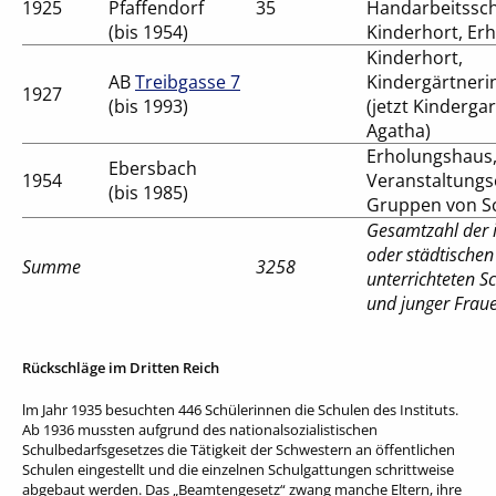
1925
Pfaffendorf
35
Handarbeitssch
(bis 1954)
Kinderhort, Er
Kinderhort,
AB
Treibgasse 7
Kindergärtner
1927
(bis 1993)
(jetzt Kindergar
Agatha)
Erholungshaus
Ebersbach
1954
Veranstaltungs
(bis 1985)
Gruppen von S
Gesamtzahl der 
oder städtischen
Summe
3258
unterrichteten S
und junger Frau
Rückschläge im Dritten Reich
lm Jahr 1935 besuchten 446 Schülerinnen die Schulen des Instituts.
Ab 1936 mussten aufgrund des nationalsozialistischen
Schulbedarfsgesetzes die Tätigkeit der Schwestern an öffentlichen
Schulen eingestellt und die einzelnen Schulgattungen schrittweise
abgebaut werden. Das „Beamtengesetz“ zwang manche Eltern, ihre