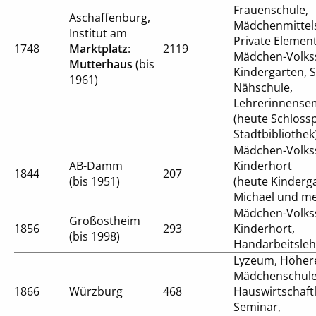
Frauenschule,
Aschaffenburg,
Mädchenmittels
Institut am
Private Elemen
1748
Marktplatz
:
2119
Mädchen-Volks
Mutterhaus
(bis
Kindergarten, S
1961)
Nähschule,
Lehrerinnense
(heute Schlossp
Stadtbibliothek
Mädchen-Volks
AB-Damm
Kinderhort
1844
207
(bis 1951)
(heute Kinderga
Michael und me
Mädchen-Volks
Großostheim
1856
293
Kinderhort,
(bis 1998)
Handarbeitsleh
Lyzeum, Höher
Mädchenschule
1866
Würzburg
468
Hauswirtschaft
Seminar,