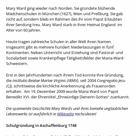
Mary Ward ging wieder nach Norden. Sie gründete blühende
Mädchenschulen in München (1627), Wien und Preßburg. Sie gab
nicht auf, sondern blieb im Rahmen des ihr vom Papst Erlaubten
ihrer Sendung treu. Mary Ward starb in ihrer Heimat England im
Alter von 60 Jahren.
Heute tragen zahlreiche Schulen in aller Welt ihren Namen.
Insgesamt gibt es mehrere hundert Niederlassungen in fünf
Kontinenten. Neben Unterricht und Erziehung sind Pastoral- und
Sozialarbeit sowie Krankenpflege Tätigkeitsfelder der Maria-Ward-
Schwestern.
Erst in den Jahrhunderten nach ihrem Tod konnte ihre Gründung,
die
Institutio Beatae Mariae Virginis
(IBMV),
seit 2004
Congregatio Jesu
(CJ),
schrittweise die kirchliche Anerkennung als Frauenorden
erhalten. Am 19. Dezember 2009 wurde Maria Ward von Papst
Benedikt XVI. der Ehrentitel „Ehrwürdige Dienerin Gottes“ zuerkannt.
Die spannende Geschichte Mary Wards und ihres beinahe unglaublichen
Lebenswerks ist ausführlich in
Wikipedia
nachzulesen!
Schulgründung in Aschaffenburg 1748