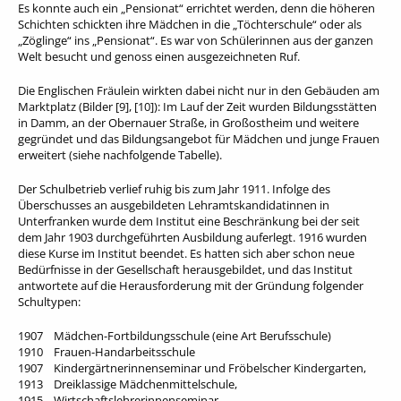
Es konnte auch ein „Pensionat“ errichtet werden, denn die höheren
Schichten schickten ihre Mädchen in die „Töchterschule“ oder als
„Zöglinge“ ins „Pensionat“. Es war von Schülerinnen aus der ganzen
Welt besucht und genoss einen ausgezeichneten Ruf.
Die Englischen Fräulein wirkten dabei nicht nur in den Gebäuden am
Marktplatz (Bilder [9], [10]): Im Lauf der Zeit wurden Bildungsstätten
in Damm, an der Obernauer Straße, in Großostheim und weitere
gegründet und das Bildungsangebot für Mädchen und junge Frauen
erweitert (siehe nachfolgende Tabelle).
Der Schulbetrieb verlief ruhig bis zum Jahr 1911. Infolge des
Überschusses an ausgebildeten Lehramtskandidatinnen in
Unterfranken wurde dem Institut eine Beschränkung bei der seit
dem Jahr 1903 durchgeführten Ausbildung auferlegt. 1916 wurden
diese Kurse im Institut beendet. Es hatten sich aber schon neue
Bedürfnisse in der Gesellschaft herausgebildet, und das Institut
antwortete auf die Herausforderung mit der Gründung folgender
Schultypen:
1907 Mädchen-Fortbildungsschule (eine Art Berufsschule)
1910 Frauen-Handarbeitsschule
1907 Kindergärtnerinnenseminar und Fröbelscher Kindergarten,
1913 Dreiklassige Mädchenmittelschule,
1915 Wirtschaftslehrerinnenseminar.