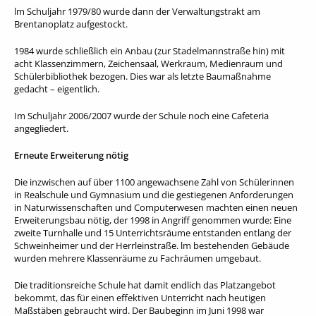
lm Schuljahr 1979/80 wurde dann der Verwaltungstrakt am
Brentanoplatz aufgestockt.
1984 wurde schließlich ein Anbau (zur Stadelmannstraße hin) mit
acht Klassenzimmern, Zeichensaal, Werkraum, Medienraum und
Schülerbibliothek bezogen. Dies war als letzte Baumaßnahme
gedacht – eigentlich.
Im Schuljahr 2006/2007 wurde der Schule noch eine Cafeteria
angegliedert.
Erneute Erweiterung nötig
Die inzwischen auf über 1100 angewachsene Zahl von Schülerinnen
in Realschule und Gymnasium und die gestiegenen Anforderungen
in Naturwissenschaften und Computerwesen machten einen neuen
Erweiterungsbau nötig, der 1998 in Angriff genommen wurde: Eine
zweite Turnhalle und 15 Unterrichtsräume entstanden entlang der
Schweinheimer und der Herrleinstraße. lm bestehenden Gebäude
wurden mehrere Klassenräume zu Fachräumen umgebaut.
Die traditionsreiche Schule hat damit endlich das Platzangebot
bekommt, das für einen effektiven Unterricht nach heutigen
Maßstäben gebraucht wird. Der Baubeginn im Juni 1998 war