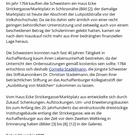
lm Jahr 1764 kauften die Schwestern ein Haus Ecke
Strickergasse/Marktplatz in Schlossnähe (Bild [2]; der damalige
Marktplatz ist heute der Abschnitt der Luitpoldstraße vor der
Volkshochschule). Da sie bis dahin sehr ärmlich von einer recht
geringen behördlichen Unterstützung und zeitweilig auch von einem
bescheidenen Betrag der Schülerinnen gelebt hatten, kamen sie
nach dem Hauskauf nicht mehr aus ihrer bedrängten finanziellen
Lage heraus.
Die Schwestern konnten nach fast 40 Jahren Tätigkeit in
Aschaffenburg kaum ihren Lebensunterhalt bestreiten, da der
Unterricht den Ordenssatzungen gemäß kostenlos sein sollte. 1784
entschloss sich deshalb
Cornelia Stadelmann
, die jüngste Schwester
des Stiftskanonikers Dr. Christian Stadelmann, die Zinsen ihrer
beträchtlichen Stiftung an das Aschaffenburger Kollegiatsstift der
„Ausbildung von Mädchen“ zukommen zu lassen.
Vom Haus Ecke Strickergasse/Marktplatz aus entwickelte sich durch
Zukauf, Schenkungen, Aufstockungen, Um- und Erweiterungsbauten
bis zum Anfang des 20. Jahrhunderts das eindrucksvolle dreistöckige
Institutsgebäude entlang der Strickergasse, wie es die
Aschaffenburger aus der Zeit vor dem Zweiten Weltkrieg in
Erinnerung haben (Bilder [3] bis [8], [12] in der Galerie).