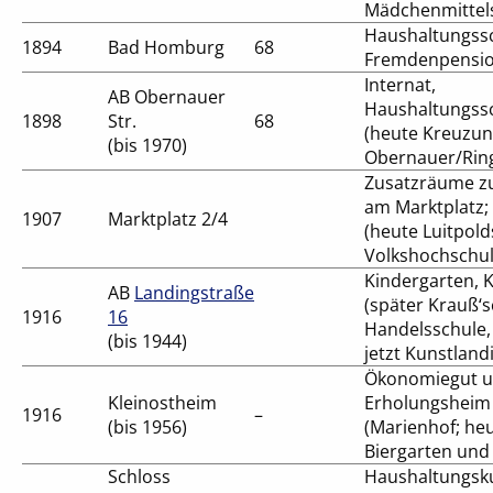
Mädchenmittel
Haushaltungssc
1894
Bad Homburg
68
Fremdenpensi
Internat,
AB Obernauer
Haushaltungss
1898
Str.
68
(heute Kreuzu
(bis 1970)
Obernauer/Rin
Zusatzräume zu
am Marktplatz;
1907
Marktplatz 2/4
(heute Luitpolds
Volkshochschul
Kindergarten, 
AB
Landingstraße
(später Krauß‘
1916
16
Handelsschule,
(bis 1944)
jetzt Kunstland
Ökonomiegut 
Kleinostheim
Erholungsheim
1916
–
(bis 1956)
(Marienhof; he
Biergarten und
Schloss
Haushaltungsk