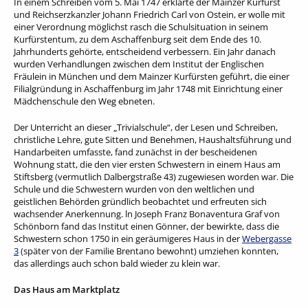
In einem Schreiben vom 5. Mai 1747 erklärte der Mainzer Kurfürst
und Reichserzkanzler Johann Friedrich Carl von Ostein, er wolle mit
einer Verordnung möglichst rasch die Schulsituation in seinem
Kurfürstentum, zu dem Aschaffenburg seit dem Ende des 10.
Jahrhunderts gehörte, entscheidend verbessern. Ein Jahr danach
wurden Verhandlungen zwischen dem Institut der Englischen
Fräulein in München und dem Mainzer Kurfürsten geführt, die einer
Filialgründung in Aschaffenburg im Jahr 1748 mit Einrichtung einer
Mädchenschule den Weg ebneten.
Der Unterricht an dieser „Trivialschule“, der Lesen und Schreiben,
christliche Lehre, gute Sitten und Benehmen, Haushaltsführung und
Handarbeiten umfasste, fand zunächst in der bescheidenen
Wohnung statt, die den vier ersten Schwestern in einem Haus am
Stiftsberg (vermutlich Dalbergstraße 43) zugewiesen worden war. Die
Schule und die Schwestern wurden von den weltlichen und
geistlichen Behörden gründlich beobachtet und erfreuten sich
wachsender Anerkennung. ln Joseph Franz Bonaventura Graf von
Schönborn fand das Institut einen Gönner, der bewirkte, dass die
Schwestern schon 1750 in ein geräumigeres Haus in der
Webergasse
3
(später von der Familie Brentano bewohnt) umziehen konnten,
das allerdings auch schon bald wieder zu klein war.
Das Haus am Marktplatz