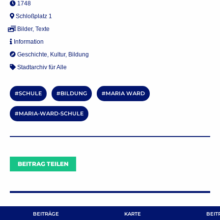
1748
Schloßplatz 1
Bilder
,
Texte
Information
Geschichte
,
Kultur
,
Bildung
Stadtarchiv für Alle
SCHULE
BILDUNG
MARIA WARD
MARIA-WARD-SCHULE
BEITRAG TEILEN
Kommentare
BEITRÄGE
KARTE
BEIT