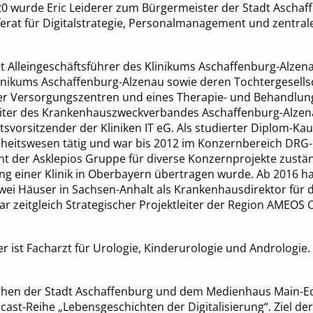
 wurde Eric Leiderer zum Bürgermeister der Stadt Aschaf
eferat für Digitalstrategie, Personalmanagement und zentral
st Alleingeschäftsführer des Klinikums Aschaffenburg-Alzenau
linikums Aschaffenburg-Alzenau sowie deren Tochtergesells
her Versorgungszentren und eines Therapie- und Behandl
sleiter des Krankenhauszweckverbandes Aschaffenburg-Alzen
tsvorsitzender der Kliniken IT eG. Als studierter Diplom-Kauf
heitswesen tätig und war bis 2012 im Konzernbereich DRG-
 der Asklepios Gruppe für diverse Konzernprojekte zustän
ng einer Klinik in Oberbayern übertragen wurde. Ab 2016 ha
wei Häuser in Sachsen-Anhalt als Krankenhausdirektor für
zeitgleich Strategischer Projektleiter der Region AMEOS O
 ist Facharzt für Urologie, Kinderurologie und Andrologie.
chen der Stadt Aschaffenburg und dem Medienhaus Main-Ec
cast-Reihe „Lebensgeschichten der Digitalisierung“. Ziel der 