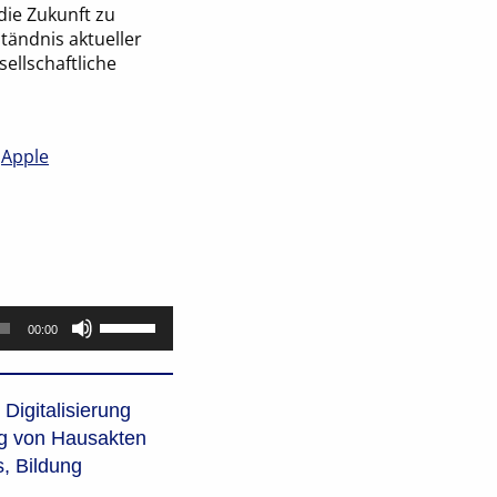
die Zukunft zu
tändnis aktueller
ellschaftliche
,
Apple
Pfeiltasten
00:00
Hoch/Runter
benutzen,
um
Digitalisierung
die
ung von Hausakten
Lautstärke
zu
s
,
Bildung
regeln.