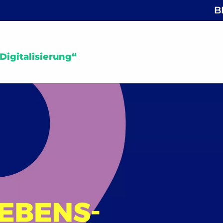
B
igitalisierung“