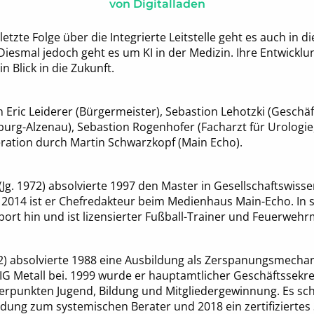
von
Digitalladen
letzte Folge über die Integrierte Leitstelle geht es auch in 
esmal jedoch geht es um KI in der Medizin. Ihre Entwicklu
n Blick in die Zukunft.
Eric Leiderer (Bürgermeister), Sebastion Lehotzki (Geschä
burg-Alzenau), Sebastion Rogenhofer (Facharzt für Urologie
eration durch Martin Schwarzkopf (Main Echo).
Jg. 1972) absolvierte 1997 den Master in Gesellschaftswisse
 2014 ist er Chefredakteur beim Medienhaus Main-Echo. In se
ort hin und ist lizensierter Fußball-Trainer und Feuerweh
972) absolvierte 1988 eine Ausbildung als Zerspanungsmechan
 Metall bei. 1999 wurde er hauptamtlicher Geschäftssekret
erpunkten Jugend, Bildung und Mitgliedergewinnung. Es sch
ldung zum systemischen Berater und 2018 ein zertifiziertes