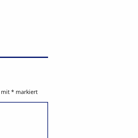
d mit
*
markiert