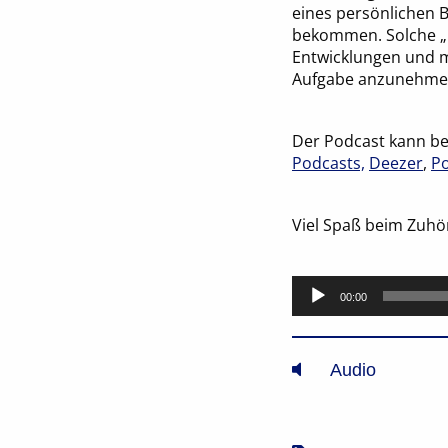
eines persönlichen B
bekommen. Solche „L
Entwicklungen und ma
Aufgabe anzunehmen
Der Podcast kann be
Podcasts,
Deezer
,
Po
Viel Spaß beim Zuhö
Audio-
00:00
Player
Audio