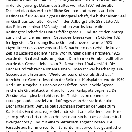
in der der jeweilige Dekan des Stiftes wohnte. 1807 fiel die alte
Dechantei an das erzbischöfliche Seminar und es entstand ein
Kasinosaal für die Vereinigte Kasinogesellschaft, die bisher einen Saal
im Gasthaus „Zur alten Krone“ in der Dalbergstraße 28 nutzte. Als
das Priesterseminar 1823 aufgehoben wurde, kaufte die
Kasinogesellschaft das Haus Pfaffengasse 13 und stellte den Antrag
zur Errichtung eines neuen Gebäudes. Dieses war im Oktober 1824
fertiggestellt. Der evangelische Kirchenbauverein wurde 1920
Eigentümer des Anwesens und ließ, nachdem das Gebäude kurze
Zeit als Lazarett gedient hatte, Wohnungen darin einrichten. 1925
wurde der Saal erstmals umgebaut. Durch einen Bombenvolltreffer
wurde das Gemeindehaus am 21. November 1944 zerstört. Die
Dächer und zahlreiche Innenräume wurden schwer beschädigt. Die
Gebäude erfuhren einen Wiederaufbau und der als „Bachsaal“
bezeichnete Gemeindesaal an der Seite des Karlsplatzes wurde 1960
und 1989 umgebaut. Das von der Pfaffen- bis zur Schloßgasse
reichende Grundstück wird südlich vom Karlsplatz begrenzt. Der
Gebäudekomplex besteht aus drei Trakten, von denen das
Hauptgebäude parallel zur Pfaffengasse an der Stelle der alten
Dechantei steht. Der Saalbau (Bachsaal) steht an der Seite zum
Karlsplatz. Ein dreiachsiges Gebäude steht anstelle der ehem. Kurie
„Zum großen Christoph“ an der Seite zur Kirche. Die Gebäude sind
zweigeschossig und mit einem Satteldach abgeschlossen. Die
Fassade aus hammerrechtem Schichtenmauerwerk zeigt einfache