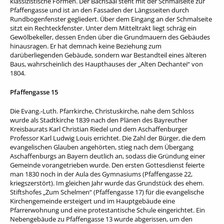
klassizistische Formen. Der Bachsaal steht mit der Schmalseite zur
Pfaffengasse und ist an den Fassaden der Längsseiten durch
Rundbogenfenster gegliedert. Über dem Eingang an der Schmalseite
sitzt ein Rechteckfenster. Unter dem Mitteltrakt liegt schräg ein
Gewölbekeller, dessen Enden über die Grundmauern des Gebäudes
hinausragen. Er hat demnach keine Beziehung zum
darüberliegenden Gebäude, sondern war Bestandteil eines älteren
Baus, wahrscheinlich des Haupthauses der „Alten Dechantei“ von
1804.
Pfaffengasse 15
Die Evang.-Luth. Pfarrkirche, Christuskirche, nahe dem Schloss
wurde als Stadtkirche 1839 nach den Plänen des Bayreuther
Kreisbaurats Karl Christian Riedel und dem Aschaffenburger
Professor Karl Ludwig Louis errichtet. Die Zahl der Bürger, die dem
evangelischen Glauben angehörten, stieg nach dem Übergang
Aschaffenburgs an Bayern deutlich an, sodass die Gründung einer
Gemeinde vorangetrieben wurde. Den ersten Gottesdienst feierte
man 1830 noch in der Aula des Gymnasiums (Pfaffengasse 22,
kriegszerstört). Im gleichen Jahr wurde das Grundstück des ehem.
Stiftshofes „Zum Schelmen“ (Pfaffengasse 17) für die evangelische
Kirchengemeinde ersteigert und im Hauptgebäude eine
Pfarrerwohnung und eine protestantische Schule eingerichtet. Ein
Nebengebäude zu Pfaffengasse 13 wurde abgerissen, um den