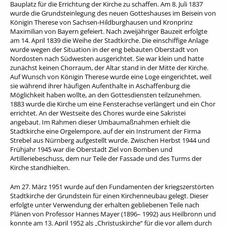
Bauplatz für die Errichtung der Kirche zu schaffen. Am 8. Juli 1837
wurde die Grundsteinlegung des neuen Gotteshauses im Beisein von
Königin Therese von Sachsen-Hildburghausen und Kronprinz
Maximilian von Bayern gefeiert. Nach zweijähriger Bauzeit erfolgte
am 14. April 1839 die Weihe der Stadtkirche. Die einschiffige Anlage
wurde wegen der Situation in der eng bebauten Oberstadt von
Nordosten nach Südwesten ausgerichtet. Sie war klein und hatte
zunächst keinen Chorraum, der Altar stand in der Mitte der Kirche.
Auf Wunsch von Königin Therese wurde eine Loge eingerichtet, weil
sie während ihrer häufigen Aufenthalte in Aschaffenburg die
Möglichkeit haben wollte, an den Gottesdiensten teilzunehmen.
1883 wurde die Kirche um eine Fensterachse verlängert und ein Chor
errichtet. An der Westseite des Chores wurde eine Sakristei
angebaut. Im Rahmen dieser Umbaumaßnahmen erhielt die
Stadtkirche eine Orgelempore, auf der ein Instrument der Firma
Strebel aus Nürnberg aufgestellt wurde. Zwischen Herbst 1944 und
Frühjahr 1945 war die Oberstadt Ziel von Bomben und
Artilleriebeschuss, dem nur Teile der Fassade und des Turms der
Kirche standhielten.
Am 27. März 1951 wurde auf den Fundamenten der kriegszerstörten
Stadtkirche der Grundstein für einen Kirchenneubau gelegt. Dieser
erfolgte unter Verwendung der erhalten gebliebenen Teile nach
Plänen von Professor Hannes Mayer (1896– 1992) aus Heilbronn und
konnte am 13. April 1952 als „Christuskirche“ für die vor allem durch