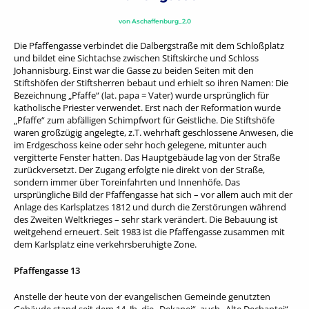
von
Aschaffenburg_2.0
Die Pfaffengasse verbindet die Dalbergstraße mit dem Schloßplatz
und bildet eine Sichtachse zwischen Stiftskirche und Schloss
Johannisburg. Einst war die Gasse zu beiden Seiten mit den
Stiftshöfen der Stiftsherren bebaut und erhielt so ihren Namen: Die
Bezeichnung „Pfaffe“ (lat. papa = Vater) wurde ursprünglich für
katholische Priester verwendet. Erst nach der Reformation wurde
„Pfaffe“ zum abfälligen Schimpfwort für Geistliche. Die Stiftshöfe
waren großzügig angelegte, z.T. wehrhaft geschlossene Anwesen, die
im Erdgeschoss keine oder sehr hoch gelegene, mitunter auch
vergitterte Fenster hatten. Das Hauptgebäude lag von der Straße
zurückversetzt. Der Zugang erfolgte nie direkt von der Straße,
sondern immer über Toreinfahrten und Innenhöfe. Das
ursprüngliche Bild der Pfaffengasse hat sich – vor allem auch mit der
Anlage des Karlsplatzes 1812 und durch die Zerstörungen während
des Zweiten Weltkrieges – sehr stark verändert. Die Bebauung ist
weitgehend erneuert. Seit 1983 ist die Pfaffengasse zusammen mit
dem Karlsplatz eine verkehrsberuhigte Zone.
Pfaffengasse 13
Anstelle der heute von der evangelischen Gemeinde genutzten
Gebäude stand seit dem 14. Jh. die „Dekanei“, auch „Alte Dechantei“,