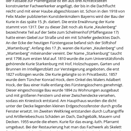
der Fassade zur Pfaffengasse ist ein aus drei Achteckseiten
konstruierter Fachwerkerker angefügt, der bis in die Dachflucht
reicht und mit einer Haube abgeschlossen ist. Schon in den 1918 von
Felix Mader publizierten Kunstdenkmälern Bayerns wird der Bau der
Kurie in das späte 15. Jh. datiert. Die erste Erwähnung der Kurie
stammt von 1317. Der zu dieser Zeit noch als Kurie „Keulenberg“
bezeichnete Teil auf der Seite zum Schelmenhof (Pfaffengasse 17)
hatte einen Giebel zur Straße und ein mit Schiefer gedecktes Dach.
An der Ecke der heutigen Fürstengasse befand sich der Stiftshof
„Wartenburg“. Anfang des 17. Jh. waren die Kurien „Keulenberg“ und
„Wartenberg“ miteinander vereint. Der Name „Starkenburg“ taucht
erst 1798 zum ersten Mal auf. 1810 wurde die zum Universitätsfonds
gehörende Kurie Starkenburg mit Hof, Holzschuppen, Garten und
Brunnen im Intelligenzblatt zur Versteigerung angeboten, die erst
1827 vollzogen wurde. Die Kurie gelangte so in Privatbesitz. 1857
wurde dem Tüncher Konrad Hock, dem Onkel des Malers Adalbert
Hock, der Bau einer Halle entlang des Fürstengässchens genehmigt.
Dieser eingeschossige Bau wurde 1894 zu Wohnungen ausgebaut
und mit größeren Fenstern und einer Zwischendecke versehen,
sodass ein Kniestock entstand. Am Haupthaus wurden die dicht
unter der Decke liegenden kleinen Erdgeschossfenster durch große
Fenster ersetzt. Im Zweiten Weltkrieg entstanden durch Luftangriffe
und Artilleriebeschuss Schäden an Dach, Dachgebälk, Mauern und
Decken. 1955 wurde die ehem. Kurie für das evang.-luth. Pfarramt
umgebaut. Bei der Restaurierung hat man das Fachwerk als Skelett