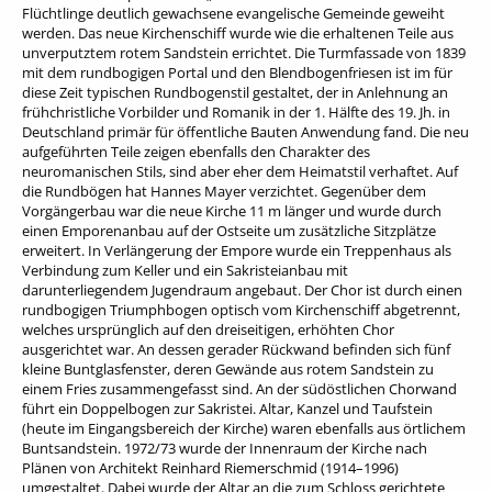
Flüchtlinge deutlich gewachsene evangelische Gemeinde geweiht
werden. Das neue Kirchenschiff wurde wie die erhaltenen Teile aus
unverputztem rotem Sandstein errichtet. Die Turmfassade von 1839
mit dem rundbogigen Portal und den Blendbogenfriesen ist im für
diese Zeit typischen Rundbogenstil gestaltet, der in Anlehnung an
frühchristliche Vorbilder und Romanik in der 1. Hälfte des 19. Jh. in
Deutschland primär für öffentliche Bauten Anwendung fand. Die neu
aufgeführten Teile zeigen ebenfalls den Charakter des
neuromanischen Stils, sind aber eher dem Heimatstil verhaftet. Auf
die Rundbögen hat Hannes Mayer verzichtet. Gegenüber dem
Vorgängerbau war die neue Kirche 11 m länger und wurde durch
einen Emporenanbau auf der Ostseite um zusätzliche Sitzplätze
erweitert. In Verlängerung der Empore wurde ein Treppenhaus als
Verbindung zum Keller und ein Sakristeianbau mit
darunterliegendem Jugendraum angebaut. Der Chor ist durch einen
rundbogigen Triumphbogen optisch vom Kirchenschiff abgetrennt,
welches ursprünglich auf den dreiseitigen, erhöhten Chor
ausgerichtet war. An dessen gerader Rückwand befinden sich fünf
kleine Buntglasfenster, deren Gewände aus rotem Sandstein zu
einem Fries zusammengefasst sind. An der südöstlichen Chorwand
führt ein Doppelbogen zur Sakristei. Altar, Kanzel und Taufstein
(heute im Eingangsbereich der Kirche) waren ebenfalls aus örtlichem
Buntsandstein. 1972/73 wurde der Innenraum der Kirche nach
Plänen von Architekt Reinhard Riemerschmid (1914–1996)
umgestaltet. Dabei wurde der Altar an die zum Schloss gerichtete