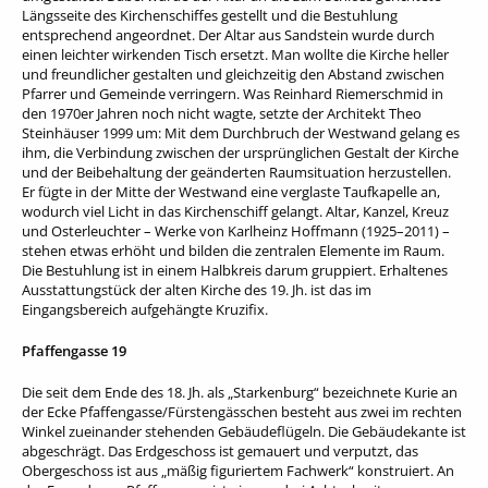
Längsseite des Kirchenschiffes gestellt und die Bestuhlung
entsprechend angeordnet. Der Altar aus Sandstein wurde durch
einen leichter wirkenden Tisch ersetzt. Man wollte die Kirche heller
und freundlicher gestalten und gleichzeitig den Abstand zwischen
Pfarrer und Gemeinde verringern. Was Reinhard Riemerschmid in
den 1970er Jahren noch nicht wagte, setzte der Architekt Theo
Steinhäuser 1999 um: Mit dem Durchbruch der Westwand gelang es
ihm, die Verbindung zwischen der ursprünglichen Gestalt der Kirche
und der Beibehaltung der geänderten Raumsituation herzustellen.
Er fügte in der Mitte der Westwand eine verglaste Taufkapelle an,
wodurch viel Licht in das Kirchenschiff gelangt. Altar, Kanzel, Kreuz
und Osterleuchter – Werke von Karlheinz Hoffmann (1925–2011) –
stehen etwas erhöht und bilden die zentralen Elemente im Raum.
Die Bestuhlung ist in einem Halbkreis darum gruppiert. Erhaltenes
Ausstattungstück der alten Kirche des 19. Jh. ist das im
Eingangsbereich aufgehängte Kruzifix.
Pfaffengasse 19
Die seit dem Ende des 18. Jh. als „Starkenburg“ bezeichnete Kurie an
der Ecke Pfaffengasse/Fürstengässchen besteht aus zwei im rechten
Winkel zueinander stehenden Gebäudeflügeln. Die Gebäudekante ist
abgeschrägt. Das Erdgeschoss ist gemauert und verputzt, das
Obergeschoss ist aus „mäßig figuriertem Fachwerk“ konstruiert. An