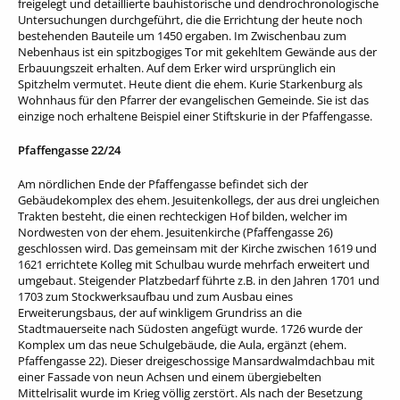
freigelegt und detaillierte bauhistorische und dendrochronologische
Untersuchungen durchgeführt, die die Errichtung der heute noch
bestehenden Bauteile um 1450 ergaben. Im Zwischenbau zum
Nebenhaus ist ein spitzbogiges Tor mit gekehltem Gewände aus der
Erbauungszeit erhalten. Auf dem Erker wird ursprünglich ein
Spitzhelm vermutet. Heute dient die ehem. Kurie Starkenburg als
Wohnhaus für den Pfarrer der evangelischen Gemeinde. Sie ist das
einzige noch erhaltene Beispiel einer Stiftskurie in der Pfaffengasse.
Pfaffengasse 22/24
Am nördlichen Ende der Pfaffengasse befindet sich der
Gebäudekomplex des ehem. Jesuitenkollegs, der aus drei ungleichen
Trakten besteht, die einen rechteckigen Hof bilden, welcher im
Nordwesten von der ehem. Jesuitenkirche (Pfaffengasse 26)
geschlossen wird. Das gemeinsam mit der Kirche zwischen 1619 und
1621 errichtete Kolleg mit Schulbau wurde mehrfach erweitert und
umgebaut. Steigender Platzbedarf führte z.B. in den Jahren 1701 und
1703 zum Stockwerksaufbau und zum Ausbau eines
Erweiterungsbaus, der auf winkligem Grundriss an die
Stadtmauerseite nach Südosten angefügt wurde. 1726 wurde der
Komplex um das neue Schulgebäude, die Aula, ergänzt (ehem.
Pfaffengasse 22). Dieser dreigeschossige Mansardwalmdachbau mit
einer Fassade von neun Achsen und einem übergiebelten
Mittelrisalit wurde im Krieg völlig zerstört. Als nach der Besetzung