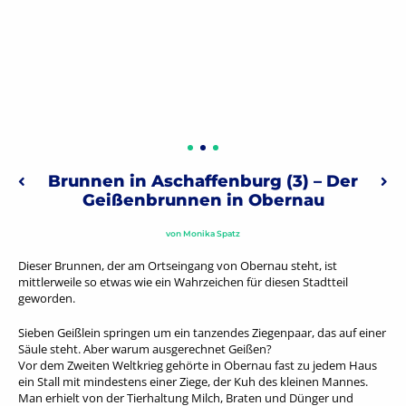
Beitragsnavigation
Brunnen in Aschaffenburg (3) – Der
Vorheriger: Winter 1962/63 – ein Jahrhundertwinter
Näc
Geißenbrunnen in Obernau
von
Monika Spatz
Dieser Brunnen, der am Ortseingang von Obernau steht, ist
mittlerweile so etwas wie ein Wahrzeichen für diesen Stadtteil
geworden.
Sieben Geißlein springen um ein tanzendes Ziegenpaar, das auf einer
Säule steht. Aber warum ausgerechnet Geißen?
Vor dem Zweiten Weltkrieg gehörte in Obernau fast zu jedem Haus
ein Stall mit mindestens einer Ziege, der Kuh des kleinen Mannes.
Man erhielt von der Tierhaltung Milch, Braten und Dünger und