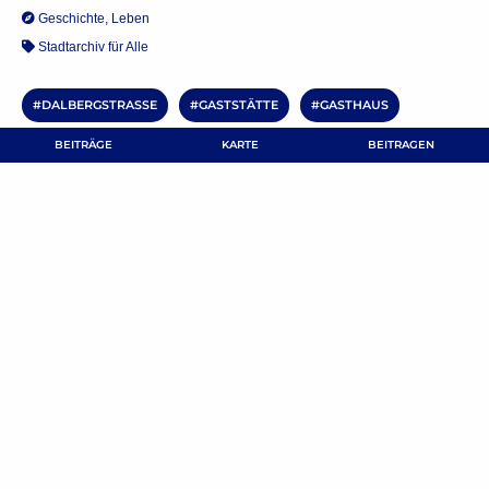
Geschichte
,
Leben
Stadtarchiv für Alle
DALBERGSTRASSE
GASTSTÄTTE
GASTHAUS
BEITRÄGE
KARTE
BEITRAGEN
BEITRAG TEILEN
Kommentar verfassen
Deine E-Mail-Adresse wird nicht veröffentlicht.
Erforderliche Felder
sind mit
*
markiert