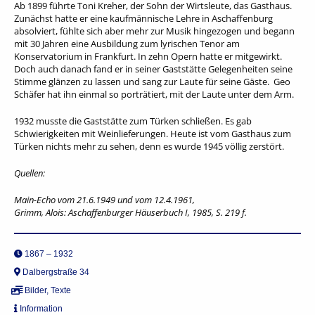
Ab 1899 führte Toni Kreher, der Sohn der Wirtsleute, das Gasthaus.
Zunächst hatte er eine kaufmännische Lehre in Aschaffenburg
absolviert, fühlte sich aber mehr zur Musik hingezogen und begann
mit 30 Jahren eine Ausbildung zum lyrischen Tenor am
Konservatorium in Frankfurt. In zehn Opern hatte er mitgewirkt.
Doch auch danach fand er in seiner Gaststätte Gelegenheiten seine
Stimme glänzen zu lassen und sang zur Laute für seine Gäste. Geo
Schäfer hat ihn einmal so porträtiert, mit der Laute unter dem Arm.
1932 musste die Gaststätte zum Türken schließen. Es gab
Schwierigkeiten mit Weinlieferungen. Heute ist vom Gasthaus zum
Türken nichts mehr zu sehen, denn es wurde 1945 völlig zerstört.
Quellen:
Main-Echo vom 21.6.1949 und vom 12.4.1961,
Grimm, Alois: Aschaffenburger Häuserbuch I, 1985, S. 219 f.
1867 – 1932
Dalbergstraße 34
Bilder
,
Texte
Information