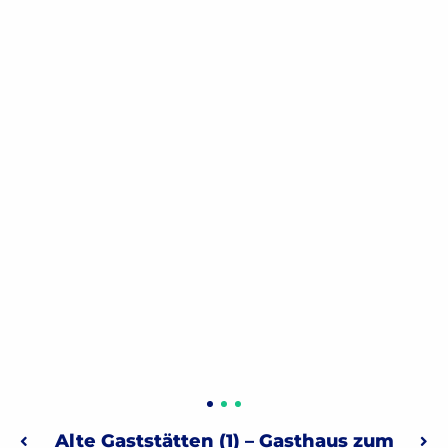
Beitragsnavigation
Alte Gaststätten (1) – Gasthaus zum
Vorheriger: Christian Pfaff (1818-1824)
Näc