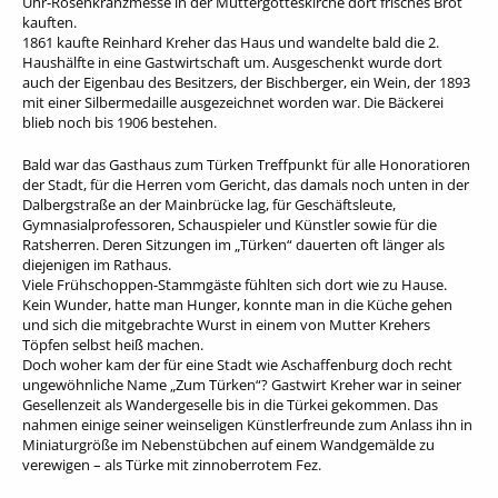
Uhr-Rosenkranzmesse in der Muttergotteskirche dort frisches Brot
kauften.
1861 kaufte Reinhard Kreher das Haus und wandelte bald die 2.
Haushälfte in eine Gastwirtschaft um. Ausgeschenkt wurde dort
auch der Eigenbau des Besitzers, der Bischberger, ein Wein, der 1893
mit einer Silbermedaille ausgezeichnet worden war. Die Bäckerei
blieb noch bis 1906 bestehen.
Bald war das Gasthaus zum Türken Treffpunkt für alle Honoratioren
der Stadt, für die Herren vom Gericht, das damals noch unten in der
Dalbergstraße an der Mainbrücke lag, für Geschäftsleute,
Gymnasialprofessoren, Schauspieler und Künstler sowie für die
Ratsherren. Deren Sitzungen im „Türken“ dauerten oft länger als
diejenigen im Rathaus.
Viele Frühschoppen-Stammgäste fühlten sich dort wie zu Hause.
Kein Wunder, hatte man Hunger, konnte man in die Küche gehen
und sich die mitgebrachte Wurst in einem von Mutter Krehers
Töpfen selbst heiß machen.
Doch woher kam der für eine Stadt wie Aschaffenburg doch recht
ungewöhnliche Name „Zum Türken“? Gastwirt Kreher war in seiner
Gesellenzeit als Wandergeselle bis in die Türkei gekommen. Das
nahmen einige seiner weinseligen Künstlerfreunde zum Anlass ihn in
Miniaturgröße im Nebenstübchen auf einem Wandgemälde zu
verewigen – als Türke mit zinnoberrotem Fez.