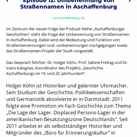
Episode 12: Umbenennung von
Vorheriger: Diez Brandi
Näc
Straßennamen in Aschaffenburg
von
Aschaffenburg_2.0
Im Zentrum der neuen Folge der Podcast-Reihe „Aschaffenburger
Geschichten“ steht die Frage der Umbenennung von Straßennamen
in Aschaffenburg. Dabei wird der Bedeutung und Funktion von
Straßenbenennungen und -umbenennungen nachgegangen sowie
das Straßennamen-Projekt der Stadt vorgestellt.
Das Gespräch führten Dr. Holger Köhn, Prof. Sabine Freitag und Dr.
Vaios Kalogrias, Koordinator des Projekts „Geschichte
Aschaffenburgs im 19. und 20. Jahrhundert“.
Holger Köhn ist Historiker und gelernter Uhrmacher.
Sein Studium der Geschichte, Politikwissenschaften
und Germanistik absolvierte er in Darmstadt. 2011
folgte eine Promotion im Fach Geschichte zum Thema
„Die Lage der Lager. Displaced Persons-Lager in der
amerikanischen Besatzungszone Deutschlands“. Seit
2011 arbeitet er als selbstständiger Historiker und
Mitgründer des „Büro für Erinnerungskultur“ in