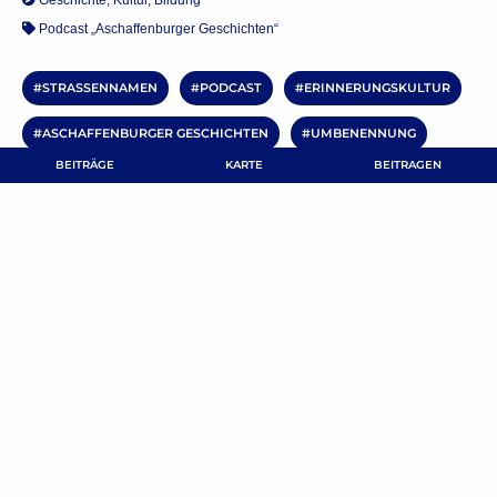
Podcast „Aschaffenburger Geschichten“
STRASSENNAMEN
PODCAST
ERINNERUNGSKULTUR
ASCHAFFENBURGER GESCHICHTEN
UMBENENNUNG
BEITRÄGE
KARTE
BEITRAGEN
BEITRAG TEILEN
Kommentar verfassen
Deine E-Mail-Adresse wird nicht veröffentlicht.
Erforderliche Felder
sind mit
*
markiert