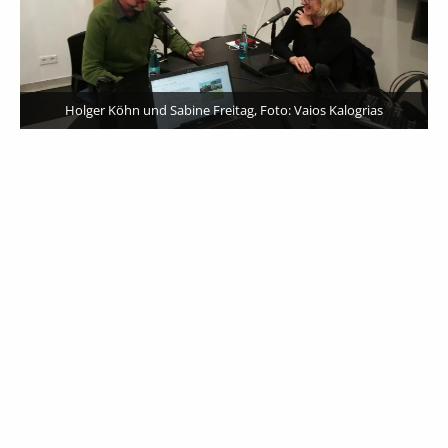
Holger Köhn und Sabine Freitag, Foto: Vaios Kalogrias