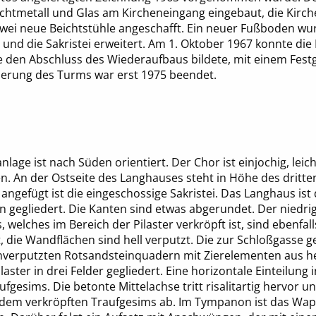
ichtmetall und Glas am Kircheneingang eingebaut, die Kir
wei neue Beichtstühle angeschafft. Ein neuer Fußboden wur
t und die Sakristei erweitert. Am 1. Oktober 1967 konnte die 
 den Abschluss des Wiederaufbaus bildete, mit einem Festg
ierung des Turms war erst 1975 beendet.
anlage ist nach Süden orientiert. Der Chor ist einjochig, lei
. An der Ostseite des Langhauses steht in Höhe des dritte
ngefügt ist die eingeschossige Sakristei. Das Langhaus ist 
 gegliedert. Die Kanten sind etwas abgerundet. Der niedrig
welches im Bereich der Pilaster verkröpft ist, sind ebenfal
, die Wandflächen sind hell verputzt. Die zur Schloßgasse g
verputzten Rotsandsteinquadern mit Zierelementen aus he
aster in drei Felder gegliedert. Eine horizontale Einteilung
ufgesims. Die betonte Mittelachse tritt risalitartig hervor u
 dem verkröpften Traufgesims ab. Im Tympanon ist das Wap