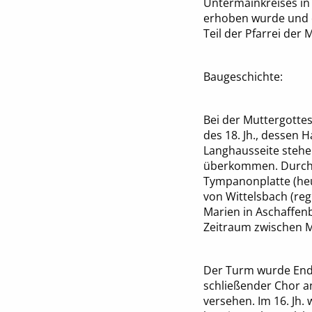
Untermainkreises in 
erhoben wurde und di
Teil der Pfarrei der 
Baugeschichte:
Bei der Muttergotte
des 18. Jh., dessen 
Langhausseite steh
überkommen. Durch d
Tympanonplatte (heu
von Wittelsbach (reg
Marien in Aschaffenb
Zeitraum zwischen Mi
Der Turm wurde Ende 
schließender Chor a
versehen. Im 16. Jh.