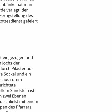
chenbänke hat man
de verlegt, der
Fertigstellung des
ottesdienst gefeiert
cht eingezogen und
n Jochs der
durch Pilaster aus
e Sockel und ein
ls aus rotem
erichtete
llem Sandstein ist
 in zwei Ebenen
nd schließt mit einem
pen des Pfarrers