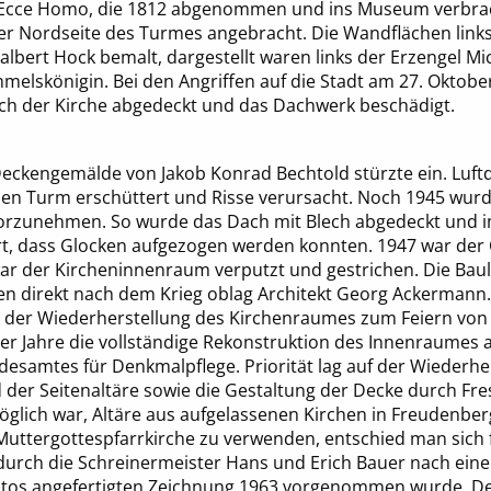
s Ecce Homo, die 1812 abgenommen und ins Museum verbra
der Nordseite des Turmes angebracht. Die Wandflächen link
lbert Hock bemalt, dargestellt waren links der Erzengel Mi
mmelskönigin. Bei den Angriffen auf die Stadt am 27. Oktob
h der Kirche abgedeckt und das Dachwerk beschädigt.
eckengemälde von Jakob Konrad Bechtold stürzte ein. Luftd
n Turm erschüttert und Risse verursacht. Noch 1945 wur
orzunehmen. So wurde das Dach mit Blech abgedeckt und i
t, dass Glocken aufgezogen werden konnten. 1947 war der Ch
r der Kircheninnenraum verputzt und gestrichen. Die Baul
n direkt nach dem Krieg oblag Architekt Georg Ackermann.
der Wiederherstellung des Kirchenraumes zum Feiern von
50er Jahre die vollständige Rekonstruktion des Innenraumes
esamtes für Denkmalpflege. Priorität lag auf der Wiederhe
 der Seitenaltäre sowie die Gestaltung der Decke durch Fre
glich war, Altäre aus aufgelassenen Kirchen in Freudenbe
Muttergottespfarrkirche zu verwenden, entschied man sich f
 durch die Schreinermeister Hans und Erich Bauer nach ein
Fotos angefertigten Zeichnung 1963 vorgenommen wurde. D