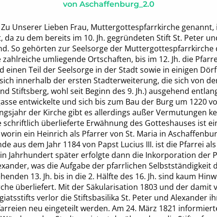
von
Aschaffenburg_2.0
e Zu Unserer Lieben Frau, Muttergottespfarrkirche genannt, i
, da zu dem bereits im 10. Jh. gegründeten Stift St. Peter u
nd. So gehörten zur Seelsorge der Muttergottespfarrkirche
zahlreiche umliegende Ortschaften, bis im 12. Jh. die Pfarre
einen Teil der Seelsorge in der Stadt sowie in einigen Dörfe
 sich innerhalb der ersten Stadterweiterung, die sich von de
d Stiftsberg, wohl seit Beginn des 9. Jh.) ausgehend entlan
asse entwickelte und sich bis zum Bau der Burg um 1220 vo
ngsjahr der Kirche gibt es allerdings außer Vermutungen ke
e schriftlich überlieferte Erwähnung des Gotteshauses ist 
orin ein Heinrich als Pfarrer von St. Maria in Aschaffenbur
e aus dem Jahr 1184 von Papst Lucius III. ist die Pfarrei als 
in Jahrhundert später erfolgte dann die Inkorporation der P
Alexander, was die Aufgabe der pfarrlichen Selbstständigkeit 
nden 13. Jh. bis in die 2. Hälfte des 16. Jh. sind kaum Hinw
che überliefert. Mit der Säkularisation 1803 und der dami
atsstifts verlor die Stiftsbasilika St. Peter und Alexander ih
arreien neu eingeteilt werden. Am 24. März 1821 informiert