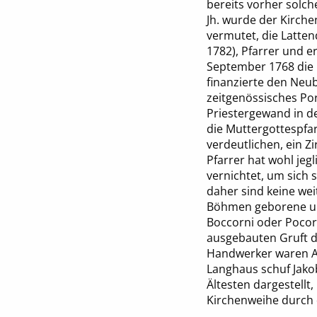
bereits vorher solc
Jh. wurde der Kirch
vermutet, die Latten
1782), Pfarrer und e
September 1768 die 
finanzierte den Neu
zeitgenössisches Po
Priestergewand in d
die Muttergottespfar
verdeutlichen, ein Z
Pfarrer hat wohl je
vernichtet, um sich 
daher sind keine wei
Böhmen geborene und
Boccorni oder Pocorn
ausgebauten Gruft d
Handwerker waren A
Langhaus schuf Jako
Ältesten dargestellt
Kirchenweihe durch d