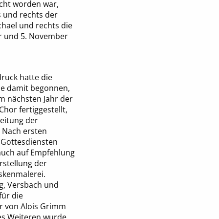
cht worden war,
s und rechts der
chael und rechts die
er und 5. November
ruck hatte die
de damit begonnen,
m nächsten Jahr der
or fertiggestellt,
eitung der
 Nach ersten
 Gottesdiensten
 auch auf Empfehlung
rstellung der
skenmalerei.
rg, Versbach und
ür die
er von Alois Grimm
es Weiteren wurde