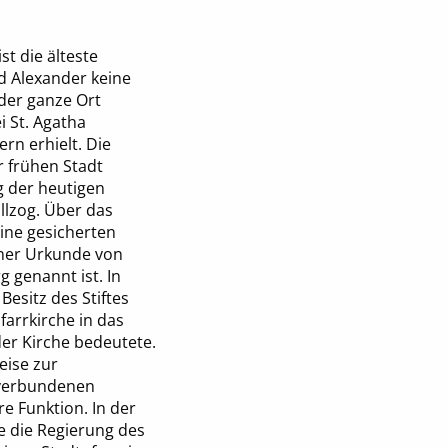
st die älteste
nd Alexander keine
 der ganze Ort
i St. Agatha
rn erhielt. Die
r frühen Stadt
g der heutigen
llzog. Über das
ine gesicherten
einer Urkunde von
g genannt ist. In
Besitz des Stiftes
farrkirche in das
der Kirche bedeutete.
eise zur
t verbundenen
re Funktion. In der
e die Regierung des