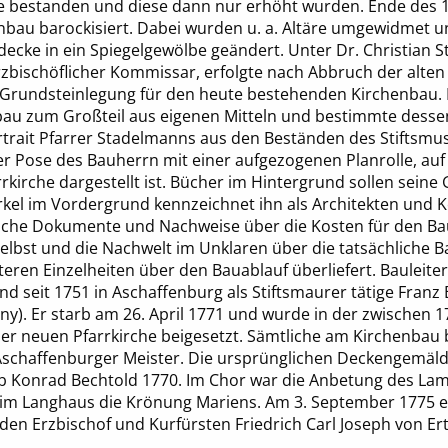
he bestanden und diese dann nur erhöht wurden. Ende des 17
enbau barockisiert. Dabei wurden u. a. Altäre umgewidmet u
decke in ein Spiegelgewölbe geändert. Unter Dr. Christian 
rzbischöflicher Kommissar, erfolgte nach Abbruch der alten
Grundsteinlegung für den heute bestehenden Kirchenbau. 
bau zum Großteil aus eigenen Mitteln und bestimmte dessen 
rtrait Pfarrer Stadelmanns aus den Beständen des Stiftsmu
er Pose des Bauherrn mit einer aufgezogenen Planrolle, au
rkirche dargestellt ist. Bücher im Hintergrund sollen seine
irkel im Vordergrund kennzeichnet ihn als Architekten und 
gliche Dokumente und Nachweise über die Kosten für den Ba
selbst und die Nachwelt im Unklaren über die tatsächliche
teren Einzelheiten über den Bauablauf überliefert. Bauleite
 seit 1751 in Aschaffenburg als Stiftsmaurer tätige Franz
y). Er starb am 26. April 1771 und wurde in der zwischen 
er neuen Pfarrkirche beigesetzt. Sämtliche am Kirchenbau b
schaffenburger Meister. Die ursprünglichen Deckengemäld
b Konrad Bechtold 1770. Im Chor war die Anbetung des La
, im Langhaus die Krönung Mariens. Am 3. September 1775 erf
en Erzbischof und Kurfürsten Friedrich Carl Joseph von Ert