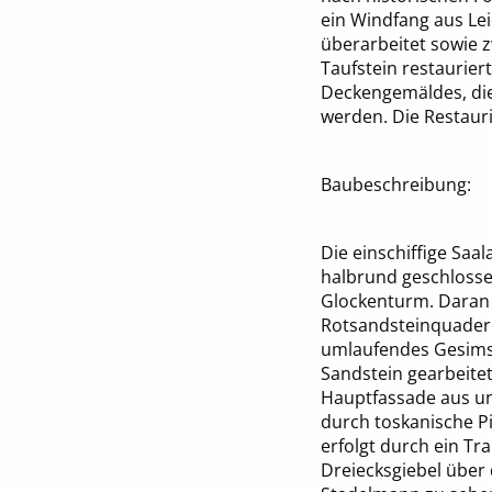
ein Windfang aus Le
überarbeitet sowie z
Taufstein restaurier
Deckengemäldes, die
werden. Die Restaur
Baubeschreibung:
Die einschiffige Saal
halbrund geschlossen
Glockenturm. Daran a
Rotsandsteinquadern
umlaufendes Gesims, 
Sandstein gearbeitet
Hauptfassade aus un
durch toskanische Pil
erfolgt durch ein Tra
Dreiecksgiebel über