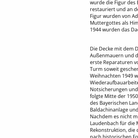
wurde die Figur de
restauriert und an 
Figur wurden von Ada
Muttergottes als Hi
1944 wurden das Dac
Die Decke mit dem D
Außenmauern und de
erste Reparaturen v
Turm soweit gescher
Weihnachten 1949 wa
Wiederaufbauarbeite
Notsicherungen und 
folgte Mitte der 19
des Bayerischen Land
Baldachinanlage und
Nachdem es nicht mö
Laudenbach für die 
Rekonstruktion, die
nach historischen 