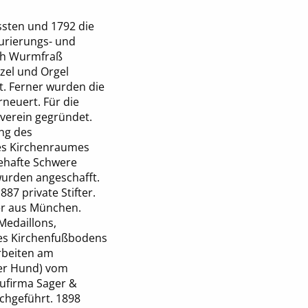
sten und 1792 die
aurierungs- und
ch Wurmfraß
zel und Orgel
t. Ferner wurden die
neuert. Für die
verein gegründet.
ng des
es Kirchenraumes
cehafte Schwere
urden angeschafft.
87 private Stifter.
ler aus München.
Medaillons,
des Kirchenfußbodens
rbeiten am
der Hund) vom
aufirma Sager &
chgeführt. 1898