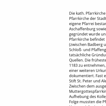
Die kath. Pfarrkirch
Pfarrkirche der Stadt
eigene Pfarrei besta
Aschaffenburg sowie 
gegründet wurde und 
Pfarrkirche befindet
(zwischen Badberg un
Schloß- und Pfaffeng
tatsächliche Gründu
Quellen. Die frühest
1183 zu entnehmen, w
einer weiteren Urkund
dokumentiert. Fast e
Stift St. Peter und 
Zwischen dem ausgehe
Muttergottespfarrkir
Aufhebung des Kollegi
Folge mussten die Pf