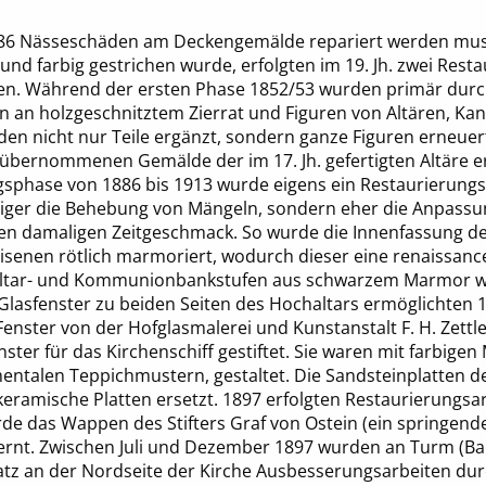
86 Nässeschäden am Deckengemälde repariert werden mus
und farbig gestrichen wurde, erfolgten im 19. Jh. zwei Rest
n. Während der ersten Phase 1852/53 wurden primär dur
 an holzgeschnitztem Zierrat und Figuren von Altären, Kan
en nicht nur Teile ergänzt, sondern ganze Figuren erneuer
 übernommenen Gemälde der im 17. Jh. gefertigten Altäre er
gsphase von 1886 bis 1913 wurde eigens ein Restaurierungs
iger die Behebung von Mängeln, sondern eher die Anpassu
en damaligen Zeitgeschmack. So wurde die Innenfassung d
Lisenen rötlich marmoriert, wodurch dieser eine renaissan
 Altar- und Kommunionbankstufen aus schwarzem Marmor w
lasfenster zu beiden Seiten des Hochaltars ermöglichten 18
Fenster von der Hofglasmalerei und Kunstanstalt F. H. Zett
ster für das Kirchenschiff gestiftet. Sie waren mit farbigen 
talen Teppichmustern, gestaltet. Die Sandsteinplatten 
eramische Platten ersetzt. 1897 erfolgten Restaurierungsa
rde das Wappen des Stifters Graf von Ostein (ein springen
fernt. Zwischen Juli und Dezember 1897 wurden an Turm (B
tz an der Nordseite der Kirche Ausbesserungsarbeiten dur