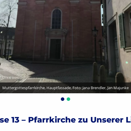
Muttergottespfarrkirche, Foto: Jana Brendler, Jan Majunke
 Schloßgasse
gsnavigation
e 13 – Pfarrkirche zu Unserer 