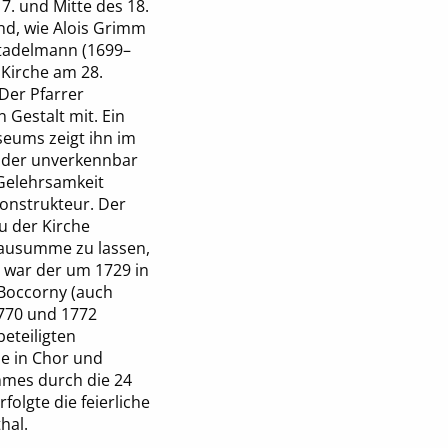
. und Mitte des 18.
nd, wie Alois Grimm
Stadelmann (1699–
 Kirche am 28.
Der Pfarrer
Gestalt mit. Ein
seums zeigt ihn im
f der unverkennbar
 Gelehrsamkeit
Konstrukteur. Der
u der Kirche
 Bausumme zu lassen,
r war der um 1729 in
 Boccorny (auch
1770 und 1772
eteiligten
e in Chor und
mmes durch die 24
olgte die feierliche
hal.