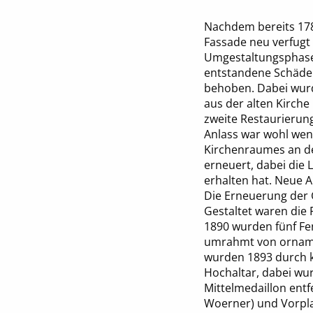
Nachdem bereits 17
Fassade neu verfugt 
Umgestaltungsphase
entstandene Schäden
behoben. Dabei wurd
aus der alten Kirche
zweite Restaurierun
Anlass war wohl wen
Kirchenraumes an d
erneuert, dabei die 
erhalten hat. Neue
Die Erneuerung der G
Gestaltet waren die 
1890 wurden fünf Fen
umrahmt von ornamen
wurden 1893 durch k
Hochaltar, dabei wu
Mittelmedaillon ent
Woerner) und Vorpla