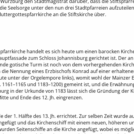
Würzburg den Stadtmagistrat darüber, dass die Stiftspfarre
e Seelsorge unter den nun drei Stadtpfarreien aufzuteilen 
Muttergottespfarrkirche an die Stiftskirche über.
spfarrkirche handelt es sich heute um einen barocken Kirch
Hauptfassade zum Schloss Johannisburg gerichtet ist. Der an
ende gotische Turm ist noch von dem vorhergehenden Kirc
ie Nennung eines Erzbischofs Konrad auf einer erhalten
te unter der Orgelempore links), womit wohl der Mainzer 
. 1161–1165 und 1183–1200) gemeint ist, und die Erwähnung
urg in der Urkunde von 1183 lässt sich die Gründung der Ki
tte und Ende des 12. Jh. eingrenzen.
der 1. Hälfte des 13. Jh. errichtet. Zur selben Zeit wurde
ngefügt und das Kirchenschiff mit einem neuen, höheren un
 wurden Seitenschiffe an die Kirche angefügt, wobei es mögli