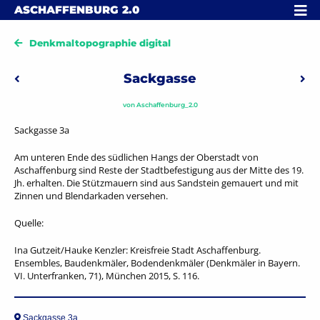
Skip to content
MENÜ
ASCHAFFENBURG
2.0
Denkmaltopographie digital
Beitragsnavigation
Sackgasse
Vorheriger: Saarstraße – Herz-Jesu-Kirche
Näc
von
Aschaffenburg_2.0
Sackgasse 3a
Am unteren Ende des südlichen Hangs der Oberstadt von
Aschaffenburg sind Reste der Stadtbefestigung aus der Mitte des 19.
Jh. erhalten. Die Stützmauern sind aus Sandstein gemauert und mit
Zinnen und Blendarkaden versehen.
Quelle:
Ina Gutzeit/Hauke Kenzler: Kreisfreie Stadt Aschaffenburg.
Ensembles, Baudenkmäler, Bodendenkmäler (Denkmäler in Bayern.
VI. Unterfranken, 71), München 2015, S. 116.
Sackgasse 3a